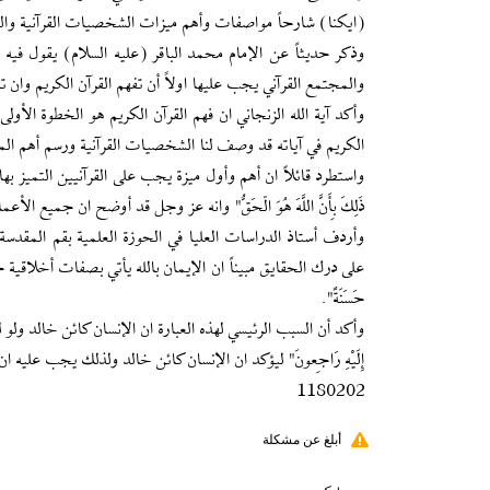
(ايكنا) شارحاً مواصفات وأهم ميزات الشخصيات القرآنية والم
وذكر حديثاً عن الإمام محمد الباقر (عليه السلام) يقول في
والمجتمع القرآني يجب عليها اولاً أن تفهم القرآن الكريم وان
وأكد آية الله الزنجاني ان فهم القرآن الكريم هو الخطوة الأو
الكريم في آياته قد وصف لنا الشخصيات القرآنية ورسم أهم الم
ذَلِكَ بِأَنَّ اللَّهَ هُوَ الْحَقُّ" وانه عز وجل قد أوضح ان جميع ا
وأردف أستاذ الدراسات العليا في الحوزة العلمية بقم المقدسة 
على درك الحقايق مبيناً ان الإيمان بالله يأتي بصفات أخلاقية جديدة للإن
حَسَنَةٌ".
وأكد أن السبب الرئيسي لهذه العبارة ان الإنسان كائن خالد ولو لم 
إِلَيْهِ رَاجِعونَ" ليؤكد ان الإنسان كائن خالد ولذلك يجب عليه ا
1180202
أبلغ عن مشكلة