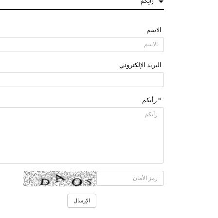
رایکم
الاسم
البرید الإلکتروني
* رأیکم