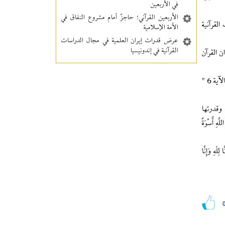
في الأربعين
الأربعين القرآني؛ حاجزٌ أمام مشروع النفاق في
لقرآنية
الأمة الإسلامية
عرض قدرات إيران العلمية في مجال الدراسات
القرآنية في إندونيسيا
ن القرآن
واستطرد قائلاً ان أهم وأول ميزة يجب على القرآنيين التميز بها وفق التعاليم القرآنية هي الإيمان بالله بحيث قال الله في سورة "الحج" المباركة في الآية 6 "
 وقدرتها
 أُسْوَةٌ
وَإِنَّا