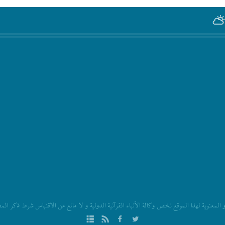
المعنویة لهذا الموقع تخص وکالة الأنباء القرآنیة الدولیة و لا مانع من الاقتباس شرط ذکر ال