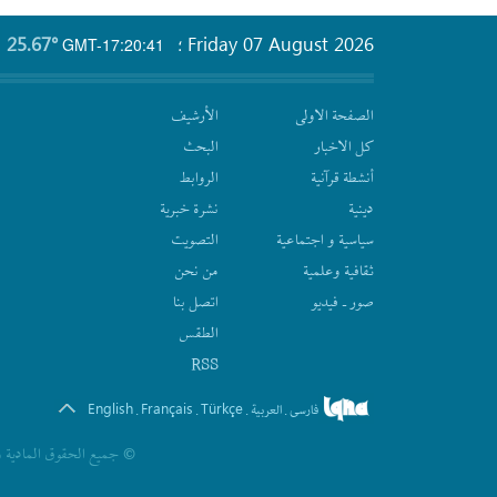
25.67°
Friday 07 August 2026
GMT-17:20:41
؛
الصفحة الاولى
الأرشیف
كل الاخبار
البحث
أنشطة قرآنیة
الروابط
دينية
نشرة‌ خبریة
سیاسیة و اجتماعیة
التصويت
ثقافیة وعلمیة
من نحن
صور ـ فيديو
اتصل بنا
الطقس
RSS
English
Français
Türkçe
فارسی
العربیة
.
.
.
.
© جمیع الحقوق المادیة و 