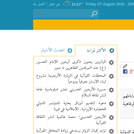
|
GMT
, Friday 07 August 2026
٬
من نحن
اتصل بنا
25.67°
احدث الأخبار
الأکثر قراءة
الزائرون يحيون ذكرى أربعين الإمام الحسين
(ع) عند المرقدين الطاهرين + صور
المحطات القرآنية في الزيارة الأربعينية مشروع
لبناء الإنسان معرفیاً وروحياً
مسيرة الأربعين الحسيني تعتبر دبلوماسية عامة
لنشر ثقافة السلام
نشاطهم
دعوة لتقديم أوراق بحثية للمؤتمر الدولي
فاهية
للحضارة الإيرانية ـ الإسلامية في فيينا
الأربعين الحسيني؛ منصة عالمية لنشر الثقافة
القرآنية
تزايد إقبال الزوّار يستدعي زيادة المحافل القرآنية
الدولية