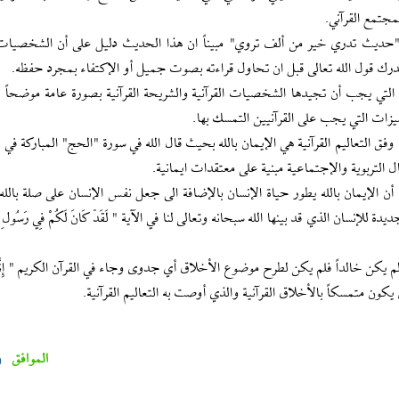
جتمع القرآني.
ه "حديث تدري خير من ألف تروي" مبيناً ان هذا الحديث دليل على أن الشخصيات ا
 تدرك قول الله تعالى قبل ان تحاول قراءته بصوت جميل أو الإكتفاء بمجرد حفظه.
لى التي يجب أن تجيدها الشخصيات القرآنية والشريحة القرآنية بصورة عامة موضحاً ا
يزات التي يجب على القرآنيين التمسك بها.
لأعمال التربوية والإجتماعية مبنية على معتقدات ايمانية.
أن الإيمان بالله يطور حياة الإنسان بالإضافة الى جعل نفس الإنسان على صلة بالله
سان الذي قد بينها الله سبحانه وتعالى لنا في الآية " لَقَدْ كَانَ لَكُمْ فِي رَسُولِ اللَّهِ
يكن خالداً فلم يكن لطرح موضوع الأخلاق أي جدوى وجاء في القرآن الكريم " إِنَّا لِلّهِ 
ن يكون متمسكاً بالأخلاق القرآنية والذي أوصت به التعاليم القرآنية.
الموافق
0