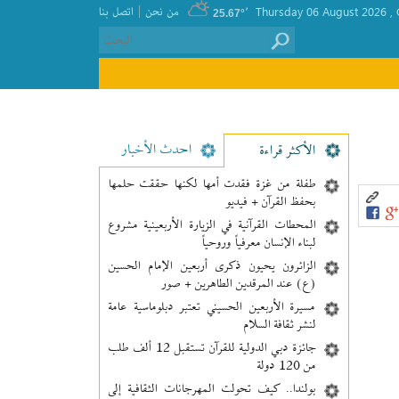
|
, Thursday 06 August 2026
٬
من نحن
اتصل بنا
25.67°
احدث الأخبار
الأکثر قراءة
طفلة من غزة فقدت أمها لكنها حققت حلمها
بحفظ القرآن + فيديو
المحطات القرآنية في الزيارة الأربعينية مشروع
لبناء الإنسان معرفیاً وروحياً
الزائرون يحيون ذكرى أربعين الإمام الحسين
(ع) عند المرقدين الطاهرين + صور
مسيرة الأربعين الحسيني تعتبر دبلوماسية عامة
لنشر ثقافة السلام
جائزة دبي الدولية للقرآن تستقبل 12 ألف طلب
من 120 دولة
بولندا.. كيف تحولت المهرجانات الثقافية إلى