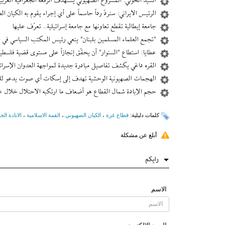
السيد الحوثي: المشروع الصهيوني يستهدف الرقعة الجغرافية العربية
الرئيس الايراني: سنردّ رداً حاسماً على أي إجراء يقوم به الکیان ا
جامعة إيطالية تقطع تعاونها مع جامعة إسرائيلية.. تعرّف عليها
"تجمع العلماء المسلمين بلبنان" ينعي رئيس المكتب السياسي في
عطايا: استطاع "السنوار" أن يحقّق إنجازاً على مستوى قضية فلسطي
القره داغي يكشف تفاصيل مبادرة جديدة لمواجهة العدوان الإسرائ
الهجمات الصهيونية الوحشية تهدف إلى إسکات أي صوت يدعو للم
حجم الإبادة شمال القطاع هو أضعاف ما ارتكبه الاحتلال خلال ع
کلمات دلیلیة:
قطاع غزة
،
الكيان الصهيوني
،
القمة الاسلامیة
،
الابادة الج
أبلغ عن مشكلة
رایکم
الاسم