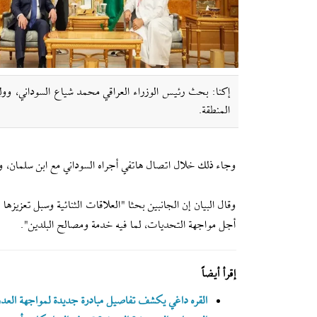
إکنا: بحث رئيس الوزراء العراقي محمد شياع السوداني، وولي
المنطقة.
وجاء ذلك خلال اتصال هاتفي أجراه السوداني مع ابن سلمان، وفق
وقال البيان إن الجانبين بحثا "العلاقات الثنائية وسبل تعزيز
أجل مواجهة التحديات، لما فيه خدمة ومصالح البلدين".
إقرأ أيضاً
القره داغي يكشف تفاصيل مبادرة جديدة لمواجهة العدوا