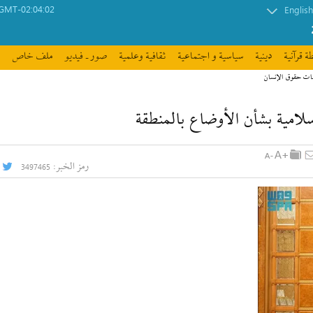
GMT-02:04:02
English
ة قرآنیة
دينية
سیاسیة و اجتماعیة
ثقافیة وعلمیة
صور ـ فيديو
ملف خاص
مات حقوق الإنسان
سلامية بشأن الأوضاع بالمنطقة
رمز الخبر:
3497465