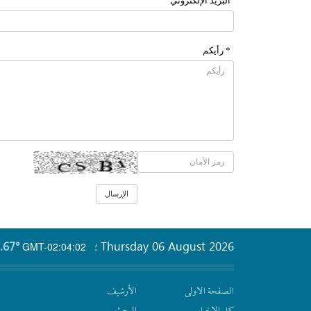
البرید الإلکتروني
* رأیکم
.67°
Thursday 06 August 2026
GMT-02:04:02
؛
الصفحة الاولى
الأرشیف