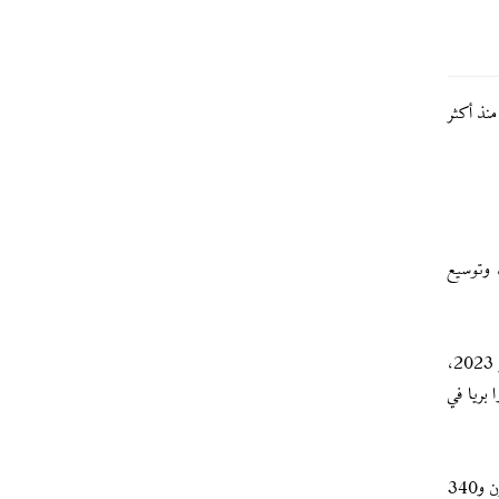
نذ أكثر
 وتوسيع
وبعد اشتباكات مع فصائل في لبنان، بينها حزب الله، بدأت عقب شن "إسرائيل" حرب إبادة جماعية على قطاع غزة في 7 تشرين الأول/ أكتوبر 2023،
ا بريا في
وأسفر العدوان على لبنان إجمالا عن "ألفين و546 شهيدا و11 ألفا و862 جريحا"، بينهم عدد كبير من النساء والأطفال، فضلا عن أكثر من مليون و340