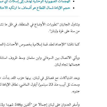
الهجمات الصهيونية الوحشية تهدف إلى إسکات أي صو
حجم الإبادة شمال القطاع هو أضعاف ما ارتكبه الاحتل
وتناول الجانبان "تطورات الأوضاع في المنطقة، في ظل ما تشه
من سنة على غزة ولبنان".
كما ناقشا "الإعداد لعقد قمة إسلامية بخصوص الأحداث (العدوان
ويأتي الاتصال بين السوداني وابن سلمان وسط ظروف استثنائية
هجماتها تجاه لبنان.
وسعت تل أبيب منذ 23 سبتمبر/ أيلول الماضي،
جنوبه.