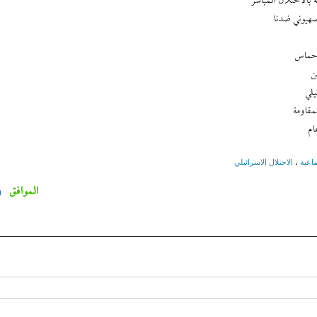
 بالاحتلال المباشر
لصهيوني ضدنا
 حماس
ن
يلي
قاومة
ام
ماعیة
،
الاحتلال الاسرائيلي
الموافق
0