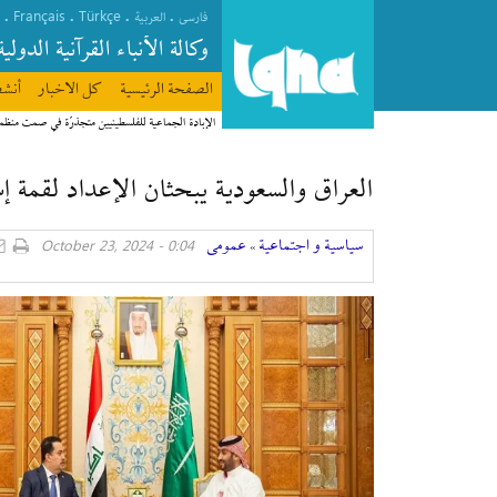
Français
Türkçe
.
.
.
.
فارسی
العربیة
وکالة الأنباء القرآنیة الدولیة
الصفحة الرئیسیة
كل الاخبار
أنشط
الإبادة الجماعية للفلسطينيين متجذرّة في صمت منظ
العراق والسعودية يبحثان الإعداد لقمة إ
سیاسیة و اجتماعیة
عمومی
0:04 - October 23, 2024
»