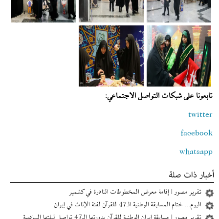
تابعونا على شبكات التواصل الاجتماعي:
twitter
facebook
whatsapp
أخبار ذات صلة
تقرير مصور | إقامة معرض المخطوطات النادرة في كشمير
اليوم... ختام المسابقة الوطنية الـ47 للقرآن لفئة الإناث في إیران
تقرير مصور | مسابقة إیران الوطنية للقرآن بدورتها الـ47 تواصل ليلتها السادسة