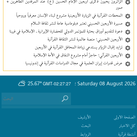
الزائرون يحيون ذكرى أربعين الإمام الحسين (ع) عند المرقدين الطاهرين +
صور
المحطات القرآنية في الزيارة الأربعينية مشروع لبناء الإنسان معرفیاً وروحياً
مسيرة الأربعين الحسيني تعتبر دبلوماسية عامة لنشر ثقافة السلام
دعوة لتقديم أوراق بحثية للمؤتمر الدولي للحضارة الإيرانية ـ الإسلامية في فيينا
الأربعين الحسيني؛ منصة عالمية لنشر الثقافة القرآنية
تزايد إقبال الزوّار يستدعي زيادة المحافل القرآنية في الأربعين
الأربعين القرآني؛ حاجزٌ أمام مشروع النفاق في الأمة الإسلامية
عرض قدرات إيران العلمية في مجال الدراسات القرآنية في إندونيسيا
25.67°
Saturday 08 August 2026
GMT-02:27:27
؛
الصفحة الاولى
الأرشیف
كل الاخبار
البحث
أنشطة قرآنیة
الروابط