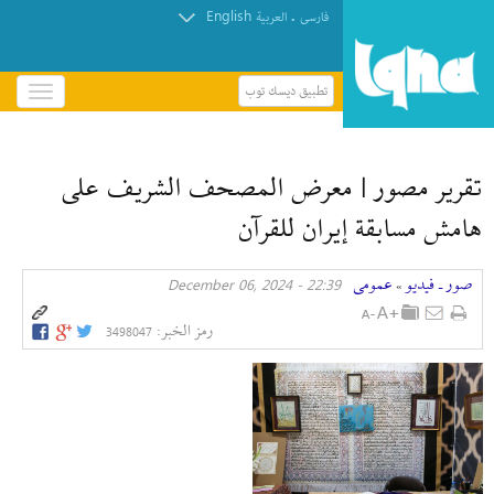
English
.
فارسی
العربیة
تطبيق ديسك توب
باز
و
بسته
کردن
تقرير مصور | معرض المصحف الشريف على
منو
هامش مسابقة إیران للقرآن
صور ـ فيديو
عمومی
22:39 - December 06, 2024
»
رمز الخبر:
3498047