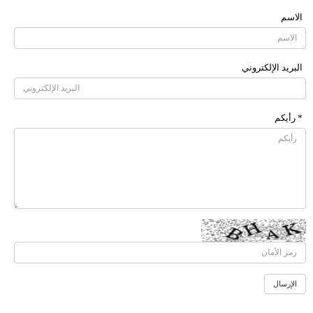
الاسم
البرید الإلکتروني
* رأیکم