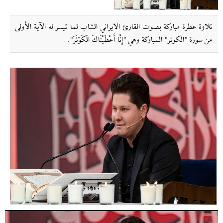
تلاوة عطرة مباركة بصوت القارئ الايراني الشاب لما تيسر له الآية الأولى
من سورة "الكوثر" المباركة وهي "إِنَّا أَعْطَيْنَاكَ الْكَوْثَرَ".