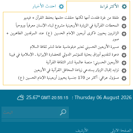
احدث الأخبار
الأکثر قراءة
طفلة من غزة فقدت أمها لكنها حققت حلمها بحفظ القرآن + فيديو
المحطات القرآنية في الزيارة الأربعينية مشروع لبناء الإنسان معرفیاً وروحياً
الزائرون يحيون ذكرى أربعين الإمام الحسين (ع) عند المرقدين الطاهرين +
صور
مسيرة الأربعين الحسيني تعتبر دبلوماسية عامة لنشر ثقافة السلام
دعوة لتقديم أوراق بحثية للمؤتمر الدولي للحضارة الإيرانية ـ الإسلامية في فيينا
الأربعين الحسيني؛ منصة عالمية لنشر الثقافة القرآنية
تزايد إقبال الزوّار يستدعي زيادة المحافل القرآنية في الأربعين
مسؤول عراقي: أكثر من 170 جنسية يحيون أربعينية الإمام الحسين (ع)
25.67°
Thursday 06 August 2026
GMT-20:55:15
؛
الصفحة الاولى
الأرشیف