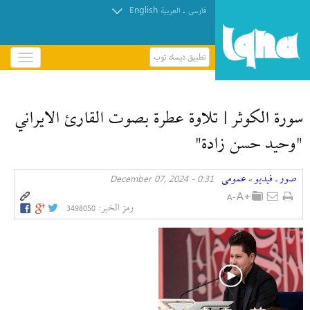
English
.
فارسی
العربیة
تطبيق ديسك توب
باز
و
بسته
کردن
سورة الكوثر | تلاوة عطرة بصوت القارئ الايراني
منو
"وحيد حسن زادة"
صور ـ فيديو
عمومی
0:31 - December 07, 2024
»
رمز الخبر:
3498050