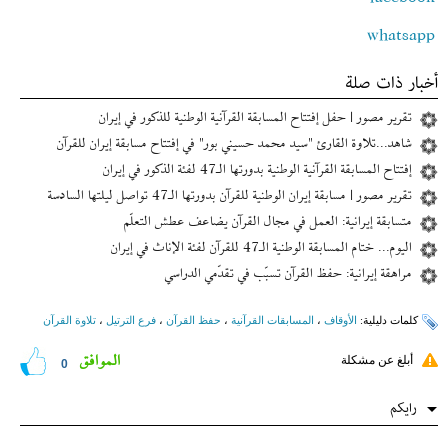
whatsapp
أخبار ذات صلة
تقرير مصور | حفل إفتتاح المسابقة القرآنية الوطنية للذكور في إیران
شاهد...تلاوة القارئ "سيد محمد حسيني بور" في إفتتاح مسابقة إیران للقرآن
إفتتاح المسابقة القرآنية الوطنية بدورتها الـ47 لفئة الذكور في إیران
تقرير مصور | مسابقة إیران الوطنية للقرآن بدورتها الـ47 تواصل ليلتها السادسة
متسابقة إيرانية: العمل في مجال القرآن يضاعف عطش التعلّم
اليوم... ختام المسابقة الوطنية الـ47 للقرآن لفئة الإناث في إیران
مراهقة إیرانیة: حفظ القرآن تسبّب في تقدّمي الدراسي
کلمات دلیلیة:
الأوقاف
،
المسابقات القرآنیة
،
حفظ القرآن
،
فرع الترتيل
،
تلاوة القرآن
الموافق
أبلغ عن مشكلة
0
رایکم