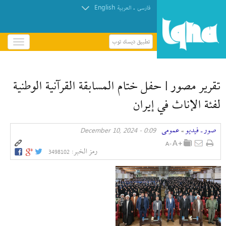
English
.
فارسی
العربیة
تطبيق ديسك توب
باز
و
بسته
کردن
تقرير مصور | حفل ختام المسابقة القرآنية الوطنية
منو
لفئة الإناث في إیران
صور ـ فيديو
عمومی
0:09 - December 10, 2024
»
رمز الخبر:
3498102