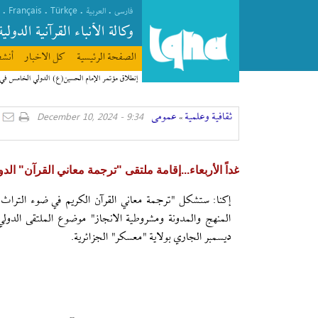
Français
Türkçe
.
.
.
.
فارسی
العربیة
وکالة الأنباء القرآنیة الدولیة
الصفحة الرئیسیة
كل الاخبار
أنشط
إنطلاق مؤتمر الإمام الحسين(ع) الدولي الخامس في
ثقافیة وعلمیة
عمومی
9:34 - December 10, 2024
»
غداً الأربعاء...إقامة‌ ملتقى "ترجمة معاني القرآن" الد
إکنا: ستشكل "ترجمة معاني القرآن الكريم في ضوء التراث
ديسمبر الجاري بولاية "معسكر" الجزائرية.