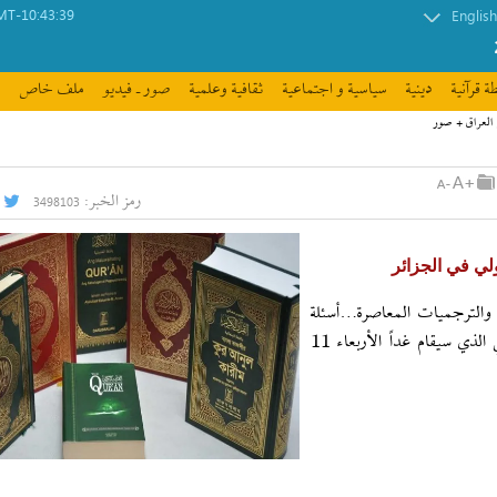
T-10:43:39
English
ة قرآنیة
دينية
سیاسیة و اجتماعیة
ثقافیة وعلمیة
صور ـ فيديو
ملف خاص
 العراق + صور
رمز الخبر:
3498103
ولي في الجزائر
 والترجميات المعاصرة…أسئلة
المنهج والمدونة ومشروطية الانجاز" موضوع الملتقى الدولي الذي سيقام غداً الأربعاء 11