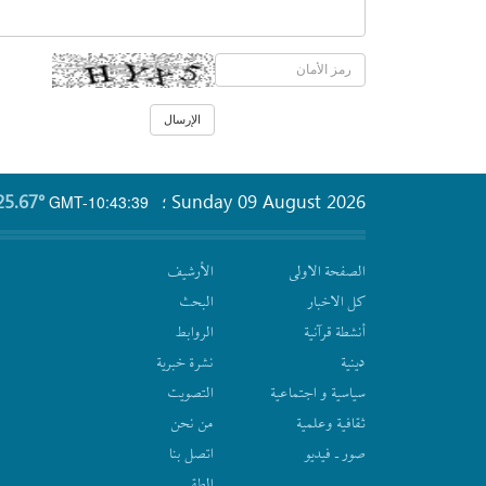
25.67°
Sunday 09 August 2026
GMT-10:43:39
؛
الصفحة الاولى
الأرشیف
كل الاخبار
البحث
أنشطة قرآنیة
الروابط
دينية
نشرة‌ خبریة
سیاسیة و اجتماعیة
التصويت
ثقافیة وعلمیة
من نحن
صور ـ فيديو
اتصل بنا
الطقس