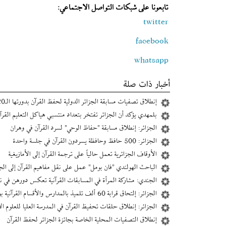
تابعونا على شبكات التواصل الاجتماعي:
twitter
facebook
whatsapp
أخبار ذات صلة
إنطلاق تصفيات مسابقة الجزائر الدولية لحفظ القرآن بدورتها الـ20
بلمهدي يؤكد أن الجزائر تفتخر بتعداد منتسبي هياكل التعليم القرآن
الجزائر: إنطلاق مسابقة "حفاظ الوحي" لسرد القرآن في وهران
الجزائر: 500 حافظ وحافظة يسردون القرآن في جلسة واحدة
الأوقاف الجزائرية تعمل حالياً على ترجمة القرآن إلى الأمازيغية
الباحث الهولندي "فان بومل" عمل على نقل مفاهيم القرآن إلى الج
الجندي: مشاركة المرأة في المسابقات القرآنية تعكس دورهن في نش
الجزائر: إلتحاق قرابة 60 ألف تلميذ بالمدارس والأقسام القرآنية بوهران
الجزائر: إنطلاق حلقات تحفيظ القرآن في المدرسة العليا للعلوم الإ
إنطلاق التصفيات المحلية الخاصة بجائزة الجزائر لحفظ القرآن