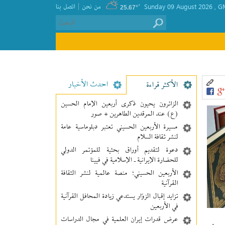
|
GM
, Sunday 09 August 2026
٬
من نحن
اتصل بنا
25.67°
احدث الأخبار
الأکثر قراءة
الزائرون يحيون ذكرى أربعين الإمام الحسين
(ع) عند المرقدين الطاهرين + صور
مسيرة الأربعين الحسيني تعتبر دبلوماسية عامة
لنشر ثقافة السلام
دعوة لتقديم أوراق بحثية للمؤتمر الدولي
للحضارة الإيرانية ـ الإسلامية في فيينا
الأربعين الحسيني؛ منصة عالمية لنشر الثقافة
القرآنية
تزايد إقبال الزوّار يستدعي زيادة المحافل القرآنية
في الأربعين
عرض قدرات إيران العلمية في مجال الدراسات