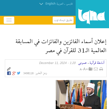
English
.
فارسی
العربیة
تطبيق ديسك توب
باز
و
بسته
کردن
إعلان أسماء الفائزين والفائزات في المسابقة
منو
العالمية الـ31 للقرآن في مصر
أنشطة قرآنیة
عمومی
1:20 - December 11, 2024
»
رمز الخبر:
3498118