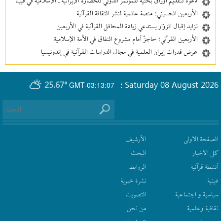
دعوة لتقديم أوراق بحثية للمؤتمر الدولي للحضارة الإيرانية ـ الإسلامية في فيينا
الأربعين الحسيني؛ منصة عالمية لنشر الثقافة القرآنية
تزايد إقبال الزوّار يستدعي زيادة المحافل القرآنية في الأربعين
الأربعين القرآني؛ حاجزٌ أمام مشروع النفاق في الأمة الإسلامية
عرض قدرات إيران العلمية في مجال الدراسات القرآنية في إندونيسيا
25.67°
Saturday 08 August 2026
GMT-03:13:07
؛
الصفحة الاولى
الأرشیف
كل الاخبار
البحث
أنشطة قرآنیة
الروابط
دينية
نشرة‌ خبریة
سیاسیة و اجتماعیة
التصويت
ثقافیة وعلمیة
من نحن