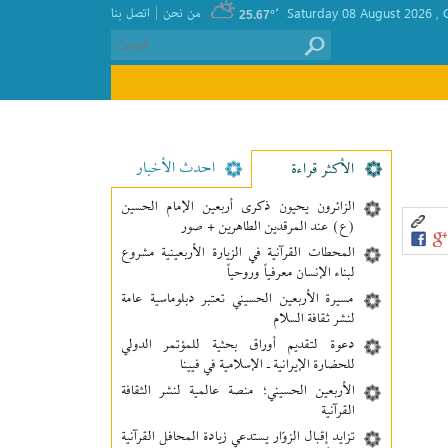
|
, Saturday 08 August 2026
٬
من نحن
اتصل بنا
25.67°
احدث الأخبار
الأکثر قراءة
الزائرون يحيون ذكرى أربعين الإمام الحسين
(ع) عند المرقدين الطاهرين + صور
المحطات القرآنية في الزيارة الأربعينية مشروع
لبناء الإنسان معرفیاً وروحياً
مسيرة الأربعين الحسيني تعتبر دبلوماسية عامة
لنشر ثقافة السلام
دعوة لتقديم أوراق بحثية للمؤتمر الدولي
للحضارة الإيرانية ـ الإسلامية في فيينا
الأربعين الحسيني؛ منصة عالمية لنشر الثقافة
القرآنية
تزايد إقبال الزوّار يستدعي زيادة المحافل القرآنية