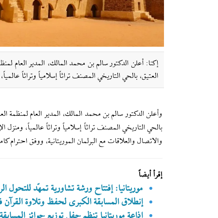
إکنا: أعلن الدكتور سالم بن محمد المالك، المدير العام لمنظم
العتيق، بالحي التاريخي المصنف تراثاً إسلامياً وتراثاً عالمياً
وأعلن الدكتور سالم بن محمد المالك، المدير العام لمنظمة العالم
بالحي التاريخي المصنف تراثاً إسلامياً وتراثاً عالمياً، ومنزل ا
والاتصال والعلاقات مع البرلمان الموريتانية، ووفق احترام كامل
إقرأ أيضاً
موریتانیا: إفتتاح ورشة تشاورية تمهّد للتحول ا
إنطلاق المسابقة الكبرى لحفظ وتلاوة القرآن في
إذاعة موريتانيا تنظم حفل توزيع جوائز المسابق