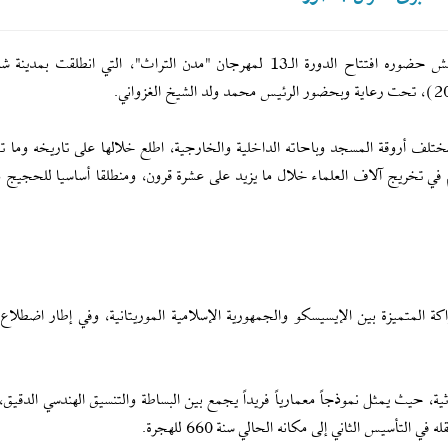
جاء ذلك عقب زيارة الدكتور المالك إلى المسجد، على هامش حضوره افتتاح الدورة الـ13 لمهرجان "مدن التراث"، التي انطل
مختلف أروقة المسجد وباحاته الداخلية والخارجية، اطلع خلالها على تاريخه وما تم
اهم في تخريج آلاف العلماء خلال ما يزيد على عشرة قرون، ومنطلقا أساسيا للحجيج
 المتميزة بين الإيسيسكو والجمهورية الإسلامية الموريتانية، وفي إطار اضطلاع 
ثية، حيث يمثل نموذجاً معمارياً فريداً يجمع بين البساطة والتنسيق الهندسي الدقي