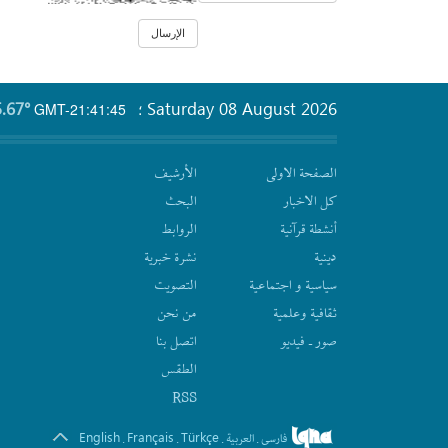
.67°
Saturday 08 August 2026
GMT-21:41:45
؛
الصفحة الاولى
الأرشیف
كل الاخبار
البحث
أنشطة قرآنیة
الروابط
دينية
نشرة‌ خبریة
سیاسیة و اجتماعیة
التصويت
ثقافیة وعلمیة
من نحن
صور ـ فيديو
اتصل بنا
الطقس
RSS
English
Français
Türkçe
فارسی
العربیة
.
.
.
.