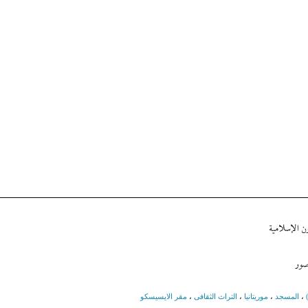
ن الإسلامية
صور
،
المسجد
،
موريتانيا
،
التراث الثقافی
،
مقر الايسيسكو