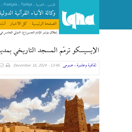
Français
Türkçe
.
.
.
.
فارسی
العربیة
وکالة الأنباء القرآنیة الدولیة
الصفحة الرئیسیة
كل الاخبار
أنشط
إنطلاق مؤتمر الإمام الحسين(ع) الدولي الخامس في
الإيسيسكو ترمّم المسجد التاريخي بمدينة
ثقافیة وعلمیة
عمومی
13:46 - December 16, 2024
»