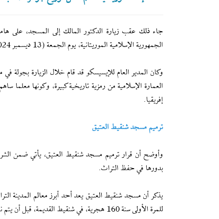
الجمهورية الإسلامية الموريتانية، يوم الجمعة (13 ديسمبر 2024)، تحت رعاية وبحضور الرئيس محمد ولد الشيخ الغزواني.
وكان المدير العام للإيسيسكو قد قام خلال الزيارة بجولة في 
العمارة الإسلامية من رمزية تاريخية كبيرة، وكونها معلما س
إفريقيا.
ترميم مسجد شنقيط العتيق
وأوضح أن قرار ترميم مسجد شنقيط العتيق، يأتي ضمن الشراكة
بدورها في حفظ التراث.
يذكر أن مسجد شنقيط العتيق يعد أحد أبرز معالم المدينة الترا
للمرة الأولى سنة 160 هجرية، في شنقيط القديمة، قبل أن يتم نقله في التأسيس الثاني إلى مكانه الحالي سنة 660 للهجرة.