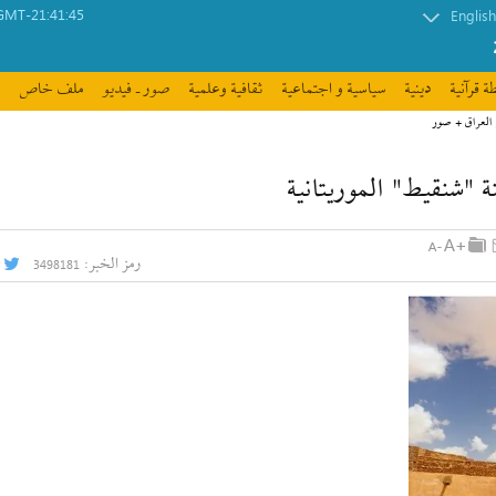
GMT-21:41:45
English
ة قرآنیة
دينية
سیاسیة و اجتماعیة
ثقافیة وعلمیة
صور ـ فيديو
ملف خاص
 العراق + صور
 "شنقيط" الموريتانية
رمز الخبر:
3498181