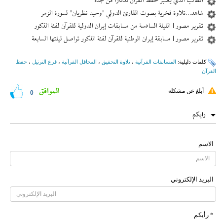
الطالب الذي يعتبر حفظ القرآن تذكاراً من جدّه
شاهد...تلاوة فخرية بصوت القارئ الدولي "وحيد نظريان" لسورة الزمر
تقرير مصور | الليلة السادسة من مسابقات إیران الدولية للقرآن لفئة الذكور
تقرير مصور | مسابقة إیران الوطنية للقرآن لفئة الذكور تواصل ليلتها السابعة
کلمات دلیلیة:
المسابقات القرآنیة
،
تلاوة التحقیق
،
المحافل القرآنیة
،
فرع الترتيل
،
حفظ
القرآن
الموافق
أبلغ عن مشكلة
0
رایکم
الاسم
البرید الإلکتروني
* رأیکم