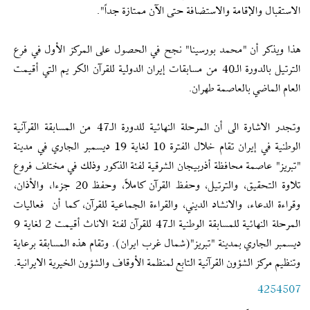
الاستقبال والإقامة والاستضافة حتى الآن ممتازة جداً".
هذا ويذكر أن "محمد بورسينا" نجح في الحصول على المركز الأول في فرع
الترتيل بالدورة الـ40 من مسابقات إیران الدولية للقرآن الكر يم التي أقيمت
العام الماضي بالعاصمة طهران.
وتجدر الاشارة الى أن المرحلة النهائية للدورة الـ47 من المسابقة القرآنية
الوطنية في إیران تقام خلال الفترة 10 لغایة 19 ديسمبر الجاري في مدينة
"تبريز" عاصمة محافظة أذربيجان الشرقية لفئة الذكور وذلك في مختلف فروع
تلاوة التحقيق، والترتيل، وحفظ القرآن كاملاً، وحفظ 20 جزءا، والأذان،
وقراءة الدعاء، والانشاد الديني، والقراءة الجماعية للقرآن، كما أن فعاليات
المرحلة النهائية للمسابقة الوطنية الـ47 للقرآن لفئة الاناث أقيمت 2 لغاية 9
ديسمبر الجاري بمدينة "تبريز"(شمال غرب ايران). وتقام هذه المسابقة برعاية
وتنظيم مركز الشؤون القرآنية التابع لمنظمة الأوقاف والشؤون الخيرية الايرانية.
4254507