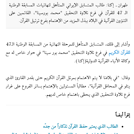
طهران ـ إکنا: طالب المتسابق الإیراني المتأهل لنهائيات المسابقة الوطنية
الـ 47 للقرآن في فرع تلاوة التحقيق "محمد بورسينا"، القائمين على
الشؤون القرآنية في البلاد ببذل المزيد من الإهتمام بفرع ترتيل القرآن.
وأشار إلى ذلك، المتسابق المتأهل للمرحلة النهائية من المسابقة الوطنية الـ47
للقرآن الكريم
في فرع تلاوة التحقيق "محمد بور سينا" في حوار خاص له مع
وكالة الأنباء القرآنية الدولية(إکنا).
وقال: "في بلادنا لا يتم الاهتمام بمرتل القرآن الكريم حتى بقدر القارئ الذي
يتلو في المحافل القرآنية"، مطالباً المسئولين بالإهتمام بسائر الفروع على غرار
فرع تلاوة التحقيق الذي يحظى باهتمام خاص لديهم.
إقرأ أيضاً
الطالب الذي يعتبر حفظ القرآن تذكاراً من جدّه