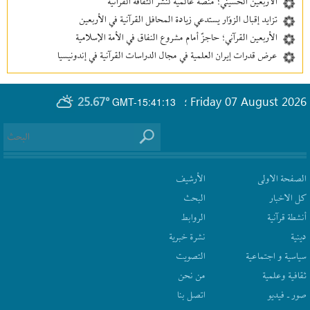
الأربعين الحسيني؛ منصة عالمية لنشر الثقافة القرآنية
تزايد إقبال الزوّار يستدعي زيادة المحافل القرآنية في الأربعين
الأربعين القرآني؛ حاجزٌ أمام مشروع النفاق في الأمة الإسلامية
عرض قدرات إيران العلمية في مجال الدراسات القرآنية في إندونيسيا
25.67°
Friday 07 August 2026
GMT-15:41:13
؛
الصفحة الاولى
الأرشیف
كل الاخبار
البحث
أنشطة قرآنیة
الروابط
دينية
نشرة‌ خبریة
سیاسیة و اجتماعیة
التصويت
ثقافیة وعلمیة
من نحن
صور ـ فيديو
اتصل بنا