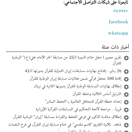
تابعونا على شبكات التواصل الاجتماعي:
twitter
facebook
whatsapp
أخبار ذات صلة
تقرير مصور | حفل ختام الدورة الـ18 من مسابقة "دار الإمام علي(ع)" الوطنية
للقرآن
26 يناير...إفتتاح نهائيات مسابقات إیران الدولية للقرآن بدورتها الـ41
إقامة 500 محفل قرآني ضمن فعاليات مسابقة إيران الوطنية للقرآن
إنطلاق نهائيات المسابقة الوطنية للقرآن بدورتها الثانية في نيبال
الترتيل أساس التلاوة وحفظ القرآن
إعداد حفظة القرآن للمحافل العالمية بـ"الحفظ المثابر"
قريباً... مراجعة لائحة التحكيم في المسابقات القرآنية الإيرانية
إنطلاق منافسة الذكور في فرعي الحفظ والقراءة بمسابقة "إیران" الوطنية للقرآن
شاهد...تلاوة القارئ "قاسم مقدمي" في ختام مسابقة إیران للقرآن في فرع النغمات