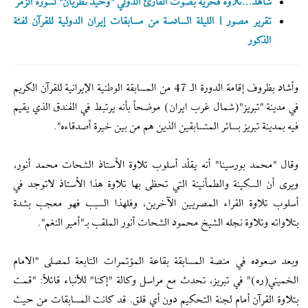
شاهد...تلاوة فخرية بصوت القارئ الدولي "وحيد نظريان" لسورة الزمر
تقرير مصور | الليلة السادسة من مسابقات إیران الدولية للقرآن لفئة
الذكور
وأشاد بظروف إقامة الدورة الـ 47 من المسابقة الوطنية الإيرانية للقرآن الكريم
في مدينة "تبريز"(شمال غرب ايران) موضحاً بأنه يرتبط في الفندق الذي يقيم
فيه بمدينة تبريز بسائر المتسابقين الذين هم من بين خيرة أصدقاءه".
وقال "محمد بورسينا" أنه يقلّد أسلوب تلاوة الأستاذ الشحات محمد أنور،
ويرى أن السکینة والطمأنينة التي تحظى بها تلاوة هذا الأستاذ لاتوجد في
أسلوب تلاوة القراء المصريين الآخرين، وفلهذا السبب فهو معجب بشدة
بتلاواته وتلاوة نجله الشيخ محمود الشحات أنور الملقب بـ"أمير النغم".
وبعد صعوده في منصة المسابقة بقاعة المؤتمرات التابعة لمصلى "الامام
الخميني(ره)" في تبريز، تحدث مع مراسل وكالة "إکنا" للأنباء قائلاً: "قمت
بتلاوة القرآن أمام لجنة التحكيم دون أي قلق. قد كانت المسابقات من حيث