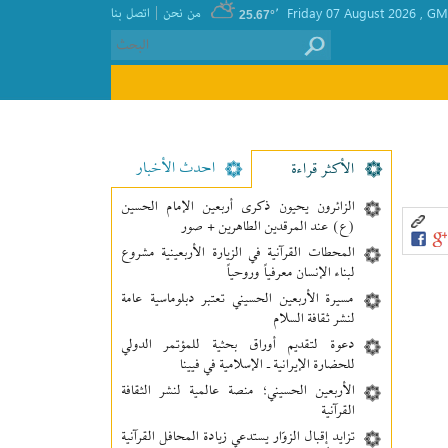
|
GMT
, Friday 07 August 2026
٬
من نحن
اتصل بنا
25.67°
احدث الأخبار
الأکثر قراءة
الزائرون يحيون ذكرى أربعين الإمام الحسين
(ع) عند المرقدين الطاهرين + صور
المحطات القرآنية في الزيارة الأربعينية مشروع
لبناء الإنسان معرفیاً وروحياً
مسيرة الأربعين الحسيني تعتبر دبلوماسية عامة
لنشر ثقافة السلام
دعوة لتقديم أوراق بحثية للمؤتمر الدولي
للحضارة الإيرانية ـ الإسلامية في فيينا
الأربعين الحسيني؛ منصة عالمية لنشر الثقافة
القرآنية
تزايد إقبال الزوّار يستدعي زيادة المحافل القرآنية