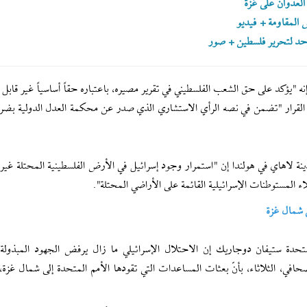
العدوان على غزة
 المقاومة + فيديو
وحد لتحرير فلسطين + صور
إنه "يؤكد على حق الشعب الفلسطيني في تقرير مصيره، باعتباره حقاً أساسياً غير قاب
ّ القرار "تضمن في نصه الرأي الاستشاري الذي صدر عن محكمة العدل الدولية بضرور
دينة لاهاي في هولندا إن "استمرار وجود إسرائيل في الأرض الفلسطينية المحتلة غير 
المستوطنات الإسرائيلية القائمة على الأراضي المحتلة".
 شمال غزة
حدة ستيفان دوجاريك إن الاحتلال الإسرائيلي ما زال يرفض الجهود المبذولة
ي، الثلاثاء، بأنّ بعثات المساعدات التي تقودها الأمم المتحدة إلى شمال غزة، 