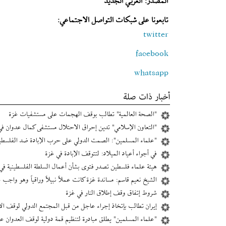
المصدر: العربي الجديد
تابعونا على شبكات التواصل الاجتماعي:
twitter
facebook
whatsapp
أخبار ذات صلة
"الصحة العالمية" تطالب بوقف الهجمات على مستشفيات غزة
"التعاون الإسلامي" تدين إحراق الاحتلال مستشفى كمال عدوان في
"علماء المسلمين": الصمت الدولي على حرب الإبادة ضد الفلسطيني
في أجواء أعياد الميلاد: لتتوقف الإبادة في غزة
هيئة علماء فلسطين تصدر فتوى بشأن أعمال السلطة الفلسطينية ف
الشيخ نعيم قاسم: ‫مساندة غزة كانت عملاً نبيلاً وراقياً وهو واجب ‫ع
شروط إتفاق وقف إطلاق النار في غزة
إیران تطالب بإتخاذ إجراء عاجل من قبل المجتمع الدولي لوقف الإ
"علماء المسلمين" يطلق مبادرة لتنظيم قمة دولية لوقف العدوان ع