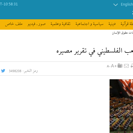
-10:58:31
English
ة قرآنیة
دينية
سیاسیة و اجتماعیة
ثقافیة وعلمیة
صور ـ فيديو
ملف خاص
مات حقوق الإنسان
شعب الفلسطيني في تقرير مصيره
رمز الخبر:
3498208