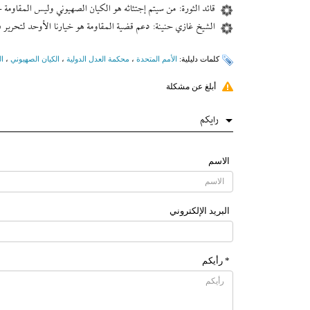
قائد الثورة: من سيتم إجتثاثه هو الكيان الصهيوني وليس المقاومة +
الشيخ غازي حنينة: دعم قضية المقاومة هو خيارنا الأوحد لتحرير
کلمات دلیلیة:
الأمم المتحدة
،
محكمة العدل الدولية
،
الكيان الصهيوني
،
ا
أبلغ عن مشكلة
رایکم
الاسم
البرید الإلکتروني
* رأیکم