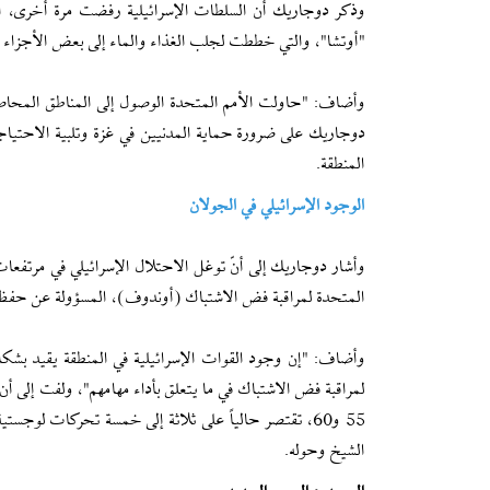
"أوتشا"، والتي خططت لجلب الغذاء والماء إلى بعض الأجزاء 
دوجاريك على ضرورة حماية المدنيين في غزة وتلبية الاحتياجات
المنطقة.
الوجود الإسرائيلي في الجولان
المتحدة لمراقبة فض الاشتباك (أوندوف)، المسؤولة عن حفظ 
وأضاف: "إن وجود القوات الإسرائيلية في المنطقة يقيد بشكل 
لمراقبة فض الاشتباك في ما يتعلق بأداء مهامهم"، ولفت إلى أن 
55 و60، تقتصر حالياً على ثلاثة إلى خمسة تحركات لو
الشيخ وحوله.