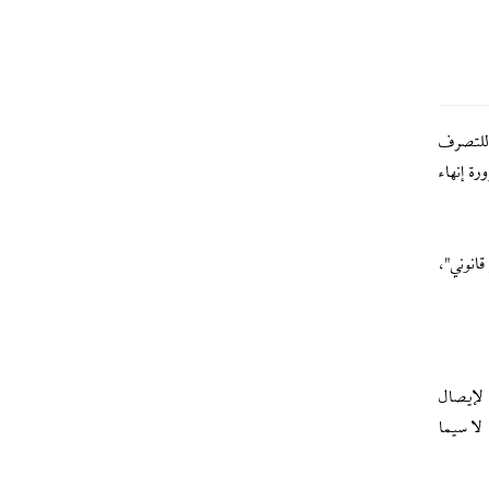
ل للتصرف
ة إنهاء
قانوني"،
 لإيصال
لا سيما