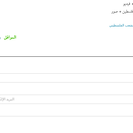
 فيديو
 فلسطين + صور
لشعب الفلسطيني
الموافق
0