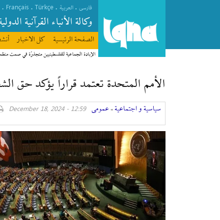
Français
Türkçe
.
.
.
.
فارسی
العربیة
وکالة الأنباء القرآنیة الدولیة
الصفحة الرئیسیة
كل الاخبار
أنشط
الإبادة الجماعية للفلسطينيين متجذرّة في صمت منظ
الأمم المتحدة تعتمد قراراً يؤكد حق ال
سیاسیة و اجتماعیة
عمومی
12:59 - December 18, 2024
»