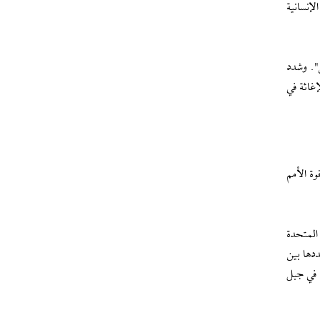
شؤون الإنسانية
الي، رُفضت 38 منها وتم منع اثنتين". وشدد
غاثة في
مع سورية في عام 1974 ويحد من أنشطة قوة الأمم
المتحدة
ددها بين
 في جبل