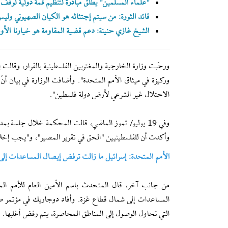
"علماء المسلمين" يطلق مبادرة لتنظيم قمة دولية لوقف 
قائد الثورة: من سيتم إجتثاثه هو الكيان الصهيوني وليس
الشيخ غازي حنينة: دعم قضية المقاومة هو خيارنا الأ
ورحّبت وزارة الخارجية والمغتربين الفلسطينية بالقرار، وقالت 
وركيزة في ميثاق الأمم المتحدة". وأضافت الوزارة في بيان أن
الاحتلال غير الشرعي لأرض دولة فلسطين".
وفي 19 يوليو/ تموز الماضي، قالت المحكمة خلال جلسة بم
وأكدت أن للفلسطينيين "الحق في تقرير المصير"، و"يجب إخلاء 
الأمم المتحدة: إسرائيل ما زالت ترفض إيصال المساعدات إلى
من جانب آخر، قال المتحدث باسم الأمين العام للأمم المت
المساعدات إلى شمال قطاع غزة. وأفاد دوجاريك في مؤتمر صحاف
التي تحاول الوصول إلى المناطق المحاصرة، يتم رفض أغلبها.