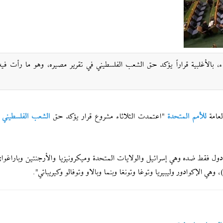
ء، بالأغلبية قراراً يؤكد حق الشعب الفلسطيني في تقرير مصيره، وهو ما رأت فيه 
لعامة
للأمم المتحدة
"اعتمدت الثلاثاء مشروع قرار يؤكد حق
الشعب الفلسطيني
ف
ما صوّتت سبع دول فقط ضده وهي إسرائيل والولايات المتحدة وميكرونيزيا والأرجنتين وباراغواي
هي الإكوادور وليبيريا وتوغا وتونغا وبنما وبالاو وتوفالو وكيريباتي".