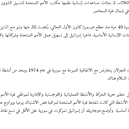
وذكر دوجاريك أن السلطات الإسرائيلية رفضت مرة أخرى، الثلاثاء، 3 بعثات مساعدات إنسانية نظمها مكتب الأمم المتحدة لتنسيق ال
في شمال غزة المحاصر.
وأضاف: "حاولت الأمم المتحدة الوصول إلى المناطق المحاصرة 40 مرة منذ مطلع ديسمبر/ كانون الأول الح
 الإنسانية الأساسية، داعيا إسرائيل إلى تسهيل عمل الأمم المتحدة وشركائها بالإ
وأشار دوجاريك إلى أنّ توغل الاحتلال الإسرائيلي في مرتفعات الجولان يتعارض مع الاتفاقية المبرمة 
السلام هناك.
خطير حرية الحركة والأنشطة العملياتية واللوجستية والإدارية لموظفي قوة الأمم 
الأنشطة التي كانت تنفذها قوة الأمم المتحدة لمراقبة فض الاشتباك يوميا ويراوح ع
جستية أساسية. وأوضح دوجاريك أن إسرائيل تمركزت في سورية على الأقل في تسع نقاط