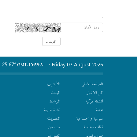
25.67°
Friday 07 August 2026
GMT-10:58:31
؛
الصفحة الاولى
الأرشیف
كل الاخبار
البحث
أنشطة قرآنیة
الروابط
دينية
نشرة‌ خبریة
سیاسیة و اجتماعیة
التصويت
ثقافیة وعلمیة
من نحن
صور ـ فيديو
اتصل بنا