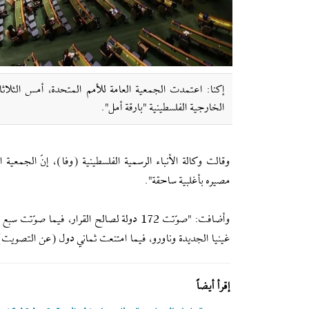
إکنا: اعتمدت الجمعية العامة للأمم المتحدة، أمس الثلاثا
الخارجية الفلسطينية "بارقة أمل".
وقالت وكالة الأنباء الرسمية الفلسطينية (وفا)، إنّ الجمعية ا
مصيره بأغلبية ساحقة".
وأضافت: "صوّتت 172 دولة لصالح القرار، في
غينيا الجديدة وناورو، فيما امتنعت ثماني دول (عن التصويت)، و
إقرأ أيضاً