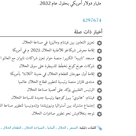
مليار دولار أمريكي بحلول عام 2032.
4297674
أخبار ذات صلة
تعزيز التعاون بين فيتنام وماليزيا في صناعة الحلال
إقامة‌ معرض شيكاغو للأغذية الحلال 2025 م في أمريكا
مسجد "تايبيه" الكبير؛ منصة حوار تعزز شراكات تايوان مع العالم ا
شرکات هونغ كونغ تخطّط للسيطرة على سوق الحلال
إقامة أول مهرجان للطعام الحلال في مدينة "أتلانتا" بأمريكا
منتدى قازان منصة رئيسية لتطوير قطاع الحلال عالميا
الرئيس الفلبيني يؤكد على أهمية صناعة الحلال
فيتنام: "هانوي" يبرز كوجهة رئيسية جديدة للسياحة الحلال
إجتماع مشترك بين أستراليا ونيوزيلندا وإندونيسيا لتطوير صناعة ال
توجه بنغلاديش نحو تطوير صادرات الحلال
کلمات دلیلیة:
السفر
،
الحلال
،
ألمانیا
،
السیاحة الحلال
،
الطعام الحلال
،