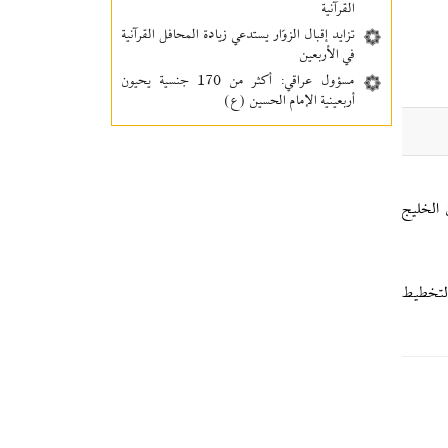
القرآنية
تزايد إقبال الزوّار يستدعي زيادة المحافل القرآنية
في الأربعين
مسؤول عراقي: أكثر من 170 جنسية يحيون
أربعينية الإمام الحسين (ع)
 الخليج
التخطيط