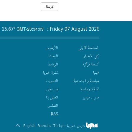
25.67°
Friday 07 August 2026
GMT-23:34:09
؛
الصفحة الاولى
الأرشیف
كل الاخبار
البحث
أنشطة قرآنیة
الروابط
دينية
نشرة‌ خبریة
سیاسیة و اجتماعیة
التصويت
ثقافیة وعلمیة
من نحن
صور ـ فيديو
اتصل بنا
الطقس
RSS
English
Français
Türkçe
فارسی
العربیة
.
.
.
.