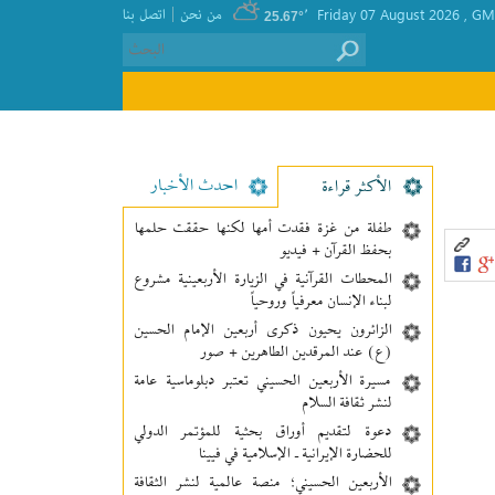
|
GMT
, Friday 07 August 2026
٬
من نحن
اتصل بنا
25.67°
احدث الأخبار
الأکثر قراءة
طفلة من غزة فقدت أمها لكنها حققت حلمها
بحفظ القرآن + فيديو
المحطات القرآنية في الزيارة الأربعينية مشروع
لبناء الإنسان معرفیاً وروحياً
الزائرون يحيون ذكرى أربعين الإمام الحسين
(ع) عند المرقدين الطاهرين + صور
مسيرة الأربعين الحسيني تعتبر دبلوماسية عامة
لنشر ثقافة السلام
دعوة لتقديم أوراق بحثية للمؤتمر الدولي
للحضارة الإيرانية ـ الإسلامية في فيينا
الأربعين الحسيني؛ منصة عالمية لنشر الثقافة