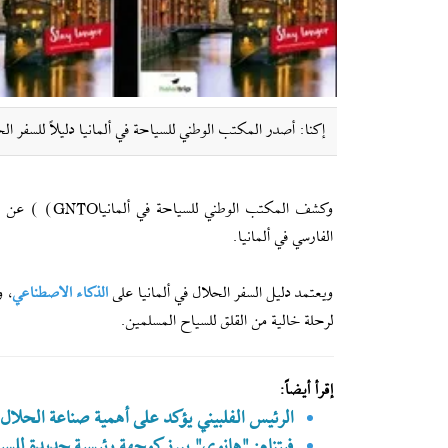
إکنا: أصدر المكتب الوطني للسياحة في ألمانيا دليلاً للسفر 
وكشف المكتب الوطني للسياحة في ألمانياGNTO) ) عن دليل
الفارسي في ألمانيا.
ويعتمد دليل السفر الحلال في ألمانيا على
الذكاء الاصطناعي
، و
لرحلة خالية من القلق للسياح المسلمين.
إقرأ أيضاً:
الرئيس الفلبيني يؤكد على أهمية صناعة الحلال
فيتنام: "هانوي" يبرز كوجهة رئيسية جديدة للسي