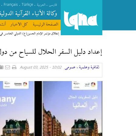
Français
Türkçe
.
.
.
.
فارسی
العربیة
وکالة الأنباء القرآنیة الدولیة
الصفحة الرئیسیة
كل الاخبار
أنشط
إعداد دليل السفر الحلال للسياح من دول 
ثقافیة وعلمیة
عمومی
10:02 - August 03, 2025
»