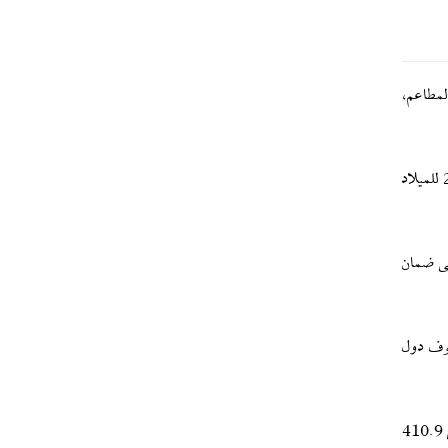
 المطاعم،
يأتي هذا الكشف في وقت يشهد فيه عدد المسافرين من دول مجلس تعاون الخليج الفارسي إلى ألمانيا زيادة، حيث سافر إلى ألمانيا في عام 2024 للميلاد
لى ضمان
يوف دول
هذا ويذكر أن السياحة الإسلامية، التي تلبي احتياجات المسلمين، تشهد ازدهارًا، ووفقًا للتوقعات، من المتوقع أن تزداد إيرادات صناعة الحلال إلى 410.9