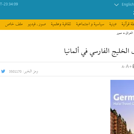
-23:34:09
English
ة قرآنیة
دينية
سیاسیة و اجتماعیة
ثقافیة وعلمیة
صور ـ فيديو
ملف خاص
الخليج الفارسي في ألمانيا
رمز الخبر:
3501170