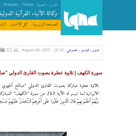
Français
Türkçe
.
.
.
.
فارسی
العربیة
وکالة الأنباء القرآنیة الدولیة
الصفحة الرئیسیة
كل الاخبار
أنشط
صور ـ فيديو
عمومی
20:14 - August 06, 2025
»
سورة الكهف | تلاوة عطرة بصوت القارئ الدولي "صا
تلاوة عطرة مباركة بصوت القارئ الدولي "صالح أطهري فر
الايرانية لما تيسر له الآية الـ21 من سورة "الكهف" 
رَبُّهُمْ أَعْلَمُ بِهِمْ قَالَ الَّذِينَ غَلَبُوا عَلَى أَمْرِهِمْ لَنَتَّخِذَنَّ عَلَيْهِمْ مَسْج