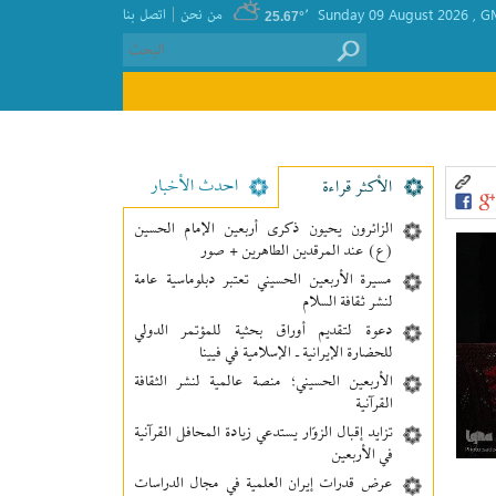
|
GM
, Sunday 09 August 2026
٬
من نحن
اتصل بنا
25.67°
احدث الأخبار
الأکثر قراءة
الزائرون يحيون ذكرى أربعين الإمام الحسين
(ع) عند المرقدين الطاهرين + صور
مسيرة الأربعين الحسيني تعتبر دبلوماسية عامة
لنشر ثقافة السلام
دعوة لتقديم أوراق بحثية للمؤتمر الدولي
للحضارة الإيرانية ـ الإسلامية في فيينا
الأربعين الحسيني؛ منصة عالمية لنشر الثقافة
القرآنية
تزايد إقبال الزوّار يستدعي زيادة المحافل القرآنية
في الأربعين
عرض قدرات إيران العلمية في مجال الدراسات