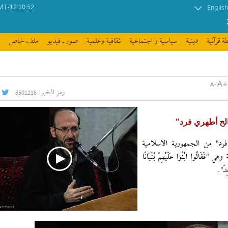
T-12:10:52
English
ة قرآنیة
دينية
سیاسیة و اجتماعیة
ثقافیة وعلمیة
صور ـ فيديو
ملف خاص
رمز الخبر:
3501216
لح أطهري فرد"
د" من الجمهورية الاسلامية
المباركة وهي "فَقَالُوا ابْنُوا عَلَيْهِمْ بُنْيَانًا
ِدً".