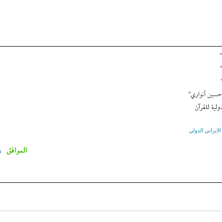
حسين أنواري"
لية للقرآن
الايراني الدولي
الموافق
0