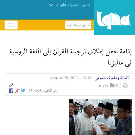
English
.
فارسی
العربیة
تطبيق ديسك توب
باز
و
إنطلاق مؤتمر الإمام الحسين(ع) الدولي الخامس في
بسته
العراق + صور
کردن
إقامة حفل إطلاق ترجمة القرآن إلى اللغة الروسية
منو
في ماليزيا
ثقافیة وعلمیة
عمومی
21:18 - August 08, 2025
»
رمز الخبر:
3501228