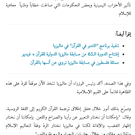
تأثير الأحزاب اليمينية وبعض الحكومات التي صاغت خطاباً وطنياً معادية
للإسلام.
إقرأ أيضاً:
تنفيذ برنامج "التدبر في القرآن" في ماليزيا
إفتتاح الدورة الـ65 من مسابقة ماليزيا الدولية للقرآن + فيديو
ممثلة فلسطين في مسابقة ماليزيا تروي عن أنسها بالقرآن
وفي هذا الصدد، أكد رئيس الوزراء أن ماليزيا تتخذ الآن موقفاً للردّ على هذه
الظاهرة قائماً على القيم الإسلامية.
وصرّح بذلك أنور خلال حفل إطلاق ترجمة القرآن الكريم إلى اللغة الروسية،
وقال: "بإمكاننا أن نختار التعبير عن رأينا والصراخ واللعن. بإمكاننا أن نختار
إظهار الغضب والإدانة لكننا في ماليزيا نختار الردّ وفقاً لتعاليم الإسلام
وتقاليده، وذلك من خلال جلسات الحوار والمعرفة والفهم".