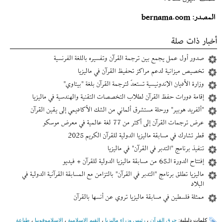
المصدر: bernama.com
أخبار ذات صلة
صدور أول عمل يجمع بين ترجمة القرآن وتفسيره باللغة الفرنسية
تخصيص ميزانية لدعم مراكز تحفيظ القرآن في ماليزيا
وزارة الأديان الإندونيسية تستعدّ لترجمة القرآن بلغة "بيتاوي"
إقامة‌ دورات حفظ القرآن لطلاب التخصصات التقنية والهندسية في ماليزيا
"ألفريد هوبير" ورحلة مستشرق ألماني من الشك الأكاديمي إلى يقين القرآن
عرض ترجمات القرآن إلى أكثر من 77 لغة عالمية في معرض موسكو
قطر تشارك في مسابقة ماليزيا الدولية للقرآن الكريم 2025
تنفيذ برنامج "التدبر في القرآن" في ماليزيا
إفتتاح الدورة الـ65 من مسابقة ماليزيا الدولية للقرآن + فيديو
ماليزيا تطلق برنامج "التدبر في القرآن" بالتزامن مع المسابقة القرآنية الدولية في
البلاد
ممثلة فلسطين في مسابقة ماليزيا تروي عن أنسها بالقرآن
کلمات دلیلیة:
حرق القرآن
،
رئيس وزراء ماليزيا
،
القيم الاسلامية
،
الاسلاموفوبیا
،
طباعة