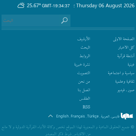
25.67°
Thursday 06 August 2026
GMT-19:34:37
؛
الصفحة الاولى
الأرشیف
كل الاخبار
البحث
أنشطة قرآنیة
الروابط
دينية
نشرة‌ خبریة
سیاسیة و اجتماعیة
التصويت
ثقافیة وعلمیة
من نحن
صور ـ فيديو
اتصل بنا
الطقس
RSS
English
Français
Türkçe
فارسی
العربیة
.
.
.
.
© جمیع الحقوق المادیة و المعنویة لهذا الموقع تخص وکالة الأنباء القرآنیة الدولیة و لا مانع
من الاقتباس شرط ذکر المصدر