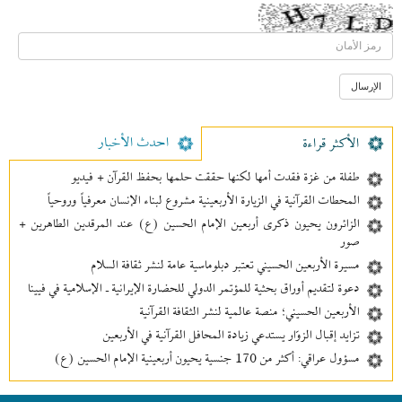
احدث الأخبار
الأکثر قراءة
طفلة من غزة فقدت أمها لكنها حققت حلمها بحفظ القرآن + فيديو
المحطات القرآنية في الزيارة الأربعينية مشروع لبناء الإنسان معرفیاً وروحياً
الزائرون يحيون ذكرى أربعين الإمام الحسين (ع) عند المرقدين الطاهرين +
صور
مسيرة الأربعين الحسيني تعتبر دبلوماسية عامة لنشر ثقافة السلام
دعوة لتقديم أوراق بحثية للمؤتمر الدولي للحضارة الإيرانية ـ الإسلامية في فيينا
الأربعين الحسيني؛ منصة عالمية لنشر الثقافة القرآنية
تزايد إقبال الزوّار يستدعي زيادة المحافل القرآنية في الأربعين
مسؤول عراقي: أكثر من 170 جنسية يحيون أربعينية الإمام الحسين (ع)