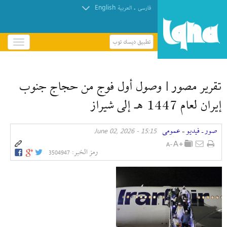
English
.
فارسی
العربیة
تطبيق ديسك توب
باز
و
بسته
کردن
تقرير مصور | وصول أول فوج من حجاج جنوب
منو
إیران لعام 1447 هـ إلى شيراز
صور ـ فيديو
عمومی
15:15 - June 02, 2026
»
رمز الخبر:
3504947