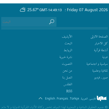
25.67°
Friday 07 August 2026
GMT-14:49:13
؛
الصفحة الاولى
الأرشیف
كل الاخبار
البحث
أنشطة قرآنیة
الروابط
دينية
نشرة‌ خبریة
سیاسیة و اجتماعیة
التصويت
ثقافیة وعلمیة
من نحن
صور ـ فيديو
اتصل بنا
الطقس
RSS
English
Français
Türkçe
فارسی
العربیة
.
.
.
.
© جمیع الحقوق المادیة و المعنویة لهذا الموقع تخص وکالة الأنباء القرآنیة الدولیة و لا مانع