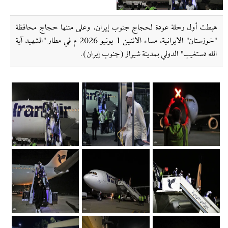
هبطت أول رحلة عودة لحجاج جنوب إيران، وعلى متنها حجاج محافظة
"خوزستان" الايرانية، مساء الاثنين 1 يونيو 2026 م في مطار "الشهيد آية
الله دستغيب" الدولي بمدينة شيراز (جنوب إيران).