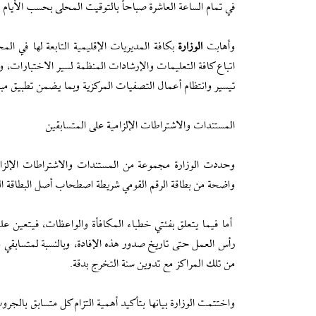
في تمام الساعة العاشرة صباحاً بالتوقیت المحلی بحسب الأيام 
وأهابت
الوزارة
بكافة المديريات الإقليمية التابعة لها في ا
اتباع كافة التعليمات والإرشادات المنظمة لسير الاختبارات، و
تيسير وانتظام أعمال التصفيات المركزية وبما يضمن تطبيق مبدأ
المستندات والاشتراطات الإلزامية على المتسابقين
وحددت الوزارة مجموعة من المستندات والاشتراطات الإلزامي
واضحة من بطاقة الرقم القومي شريطة اصطحاب أصل البطاقة ال
أما فيما يتعلق بفئتي خطباء المكافأة والواعظات، فيتعين عليه
رأس العمل حتى تاريخ صدور هذه الإفادة، وبالنسبة لمتسابقي م
من تلك المراكز مع تدوين سنة التخرج بدقة.
واختتمت الوزارة بيانها بتأكيد أهمية التزام كل متسابق بال