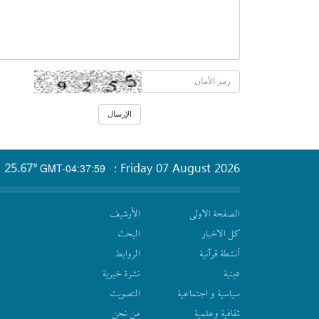
25.67°
Friday 07 August 2026
GMT-04:37:59
؛
الصفحة الاولى
الأرشیف
كل الاخبار
البحث
أنشطة قرآنیة
الروابط
دينية
نشرة‌ خبریة
سیاسیة و اجتماعیة
التصويت
ثقافیة وعلمیة
من نحن