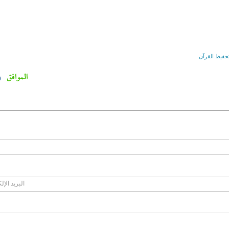
حفیظ القرآن
الموافق
0