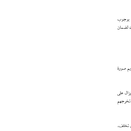
ة بوجوب
ك لضمان
يم صورة
يزال على
 تخرجهم
ي تخلف،