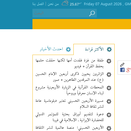
|
GMT
, Friday 07 August 2026
٬
من نحن
اتصل بنا
25.67°
احدث الأخبار
الأکثر قراءة
طفلة من غزة فقدت أمها لكنها حققت حلمها
بحفظ القرآن + فيديو
الزائرون يحيون ذكرى أربعين الإمام الحسين
(ع) عند المرقدين الطاهرين + صور
المحطات القرآنية في الزيارة الأربعينية مشروع
لبناء الإنسان معرفیاً وروحياً
مسيرة الأربعين الحسيني تعتبر دبلوماسية عامة
لنشر ثقافة السلام
دعوة لتقديم أوراق بحثية للمؤتمر الدولي
للحضارة الإيرانية ـ الإسلامية في فيينا
الأربعين الحسيني؛ منصة عالمية لنشر الثقافة