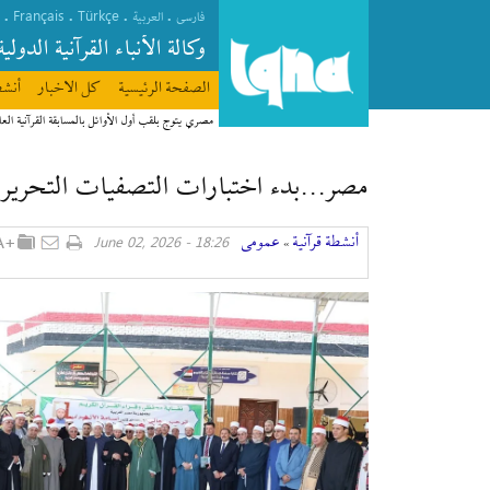
Français
Türkçe
.
.
.
.
فارسی
العربیة
وکالة الأنباء القرآنیة الدولیة
الصفحة الرئیسیة
كل الاخبار
أنشط
مصري يتوج بلقب أول الأوائل بالمسابقة القرآنية العا
مصر...بدء اختبارات التصفيات التحريرية
أنشطة قرآنیة
عمومی
18:26 - June 02, 2026
»