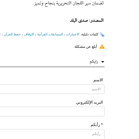
لضمان سير اللجان التحريرية بنجاح وتميز.
المصدر: صدى البلد
کلمات دلیلیة:
الاختبارات
،
المسابقات القرآنیة
،
الاوقاف
،
حفظ القرآن
،
ت
أبلغ عن مشكلة
رایکم
الاسم
البرید الإلکتروني
* رأیکم