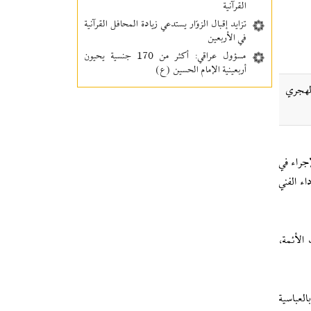
القرآنية
تزايد إقبال الزوّار يستدعي زيادة المحافل القرآنية
في الأربعين
مسؤول عراقي: أكثر من 170 جنسية يحيون
أربعينية الإمام الحسين (ع)
الهجري
أحد الموافق 12 يوليو 2026م، ويأتي هذا الإجراء في
اء الفني
الأئمة،
لعباسية