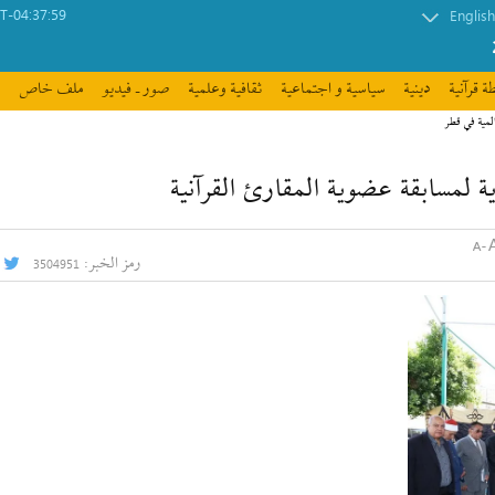
-04:37:59
English
ة قرآنیة
دينية
سیاسیة و اجتماعیة
ثقافیة وعلمیة
صور ـ فيديو
ملف خاص
لمية في قطر
 لمسابقة عضوية المقارئ القرآنية
رمز الخبر:
3504951