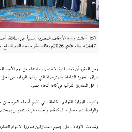
اکنا: أعلنت وزارة الأوقاف المصرية رسمياً عن انطلاق أعمال
1447هـ والميلادي 2026م وذلك بمقر مسجد النور الواقع بمنطقة العباسية بالقاهرة.
سياق الجهود الشاملة والمتواصلة التي تبذلها الوزارة من أجل ا
داخل المقارئ القرآنية في كافة أنحاء مصر.
ونشرت الوزارة القوائم الكاملة التي تضم أسماء المرشحين م
والواعظات، وخطباء المكافأة، وأعضاء هيئة التدريس بمختلف 
وشددت الأوقاف على جميع المشاركين ضرورة الالتزام الصارم و