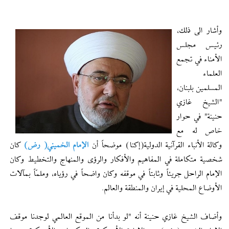
وأشار الى ذلك،
رئيس مجلس
الأمناء في تجمع
العلماء
المسلمين بلبنان،
"الشيخ غازي
حنينة" في حوار
خاص له مع
وكالة الأنباء القرآنية الدولية(إکنا) موضحاً أن
الإمام الخميني( رض)
كان
شخصية متكاملة في المفاهيم والأفكار والرؤى والمنهاج والتخطيط وكان
الإمام الراحل جريئاً وثابتاً في موقفه وكان واضحاً في رؤياه، وملمّاً بمآلات
الأوضاع المحلیة في إيران والمنطقة والعالم.
وأضاف الشيخ غازي حنينة أنه "لو بدأنا من الموقع العالمي لوجدنا موقف