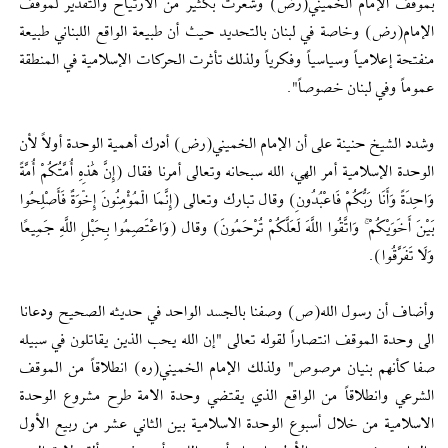
بموقف الإمام الخميني(رض) وشعرت بكثير من الارتياح والتقدير لموقف
الإمام(رض) وخاصة في لبنان بالتحديد حيث أن طبيعة الواقع اللبناني طبيعة
منفتحة إعلامياً وسياسياً وفكرياً ولذلك تأثرت الحركات الإسلامية في المنطقة
عموماً وفي لبنان خصوصاً".
وشدد الشيخ حنينة على أن الإمام الخميني(رض) أدرك أهمية الوحدة أولاً لأن
الوحدة الإسلامية أمر الهي، الله سبحانه وتعالى أمرنا فقال (إِنَّ هَٰذِهِ أُمَّتُكُمْ أُمَّةً
وَاحِدَةً وَأَنَا رَبُّكُمْ فَاعْبُدُونِ) وقال تبارك وتعالى (إِنَّمَا الْمُؤْمِنُونَ إِخْوَةٌ فَأَصْلِحُوا
بَيْنَ أَخَوَيْكُمْ ۚ وَاتَّقُوا اللَّهَ لَعَلَّكُمْ تُرْحَمُونَ) وقال (وَاعْتَصِمُوا بِحَبْلِ اللَّهِ جَمِیعًا
وَلَا تَفَرَّقُوا).
وأضاف أن رسول الله(ص) وصفنا بالجسد الواحد في حديثه الصحيح ودعانا
الى وحدة الموقف انتصاراً لقوله تعالى "إن الله يحب الذين يقاتلون في سبيله
صفا كأنهم بنيان مرصوص" ولذلك الإمام الخميني(ره) انطلاقاً من الموقف
الشرعي وانطلاقاً من الواقع الذي يقتضي وحدة الامة طرح مشروع الوحدة
الاسلامية من خلال أسبوع الوحدة الاسلامية بين الثاني عشر من ربيع الأول