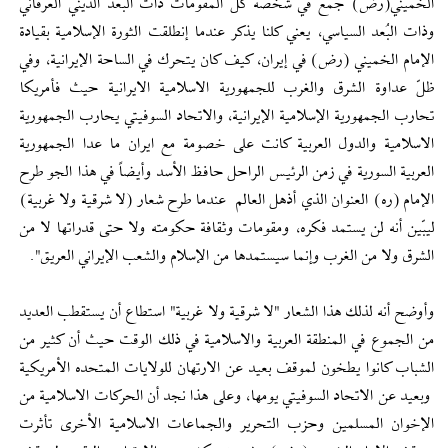
الخميني(رض) جمع في شخصه كل المقومات ذات البُعد الديني العرفاني
وذات البُعد السياسي، يعني كلنا يذكر عندما إنطلقت الثورة الإسلامية بقيادة
الإمام الخميني (رض) في إيران، كيف كان يتحرك في الساحة الإيرانية، وفي
ظلّ عداوة الشرق والغرب للجمهورية الاسلامية الایرانیة حيث فأمريكا
تحارب الجمهورية الإسلامية الإيرانية، والاتحاد السوفيتي يحارب الجمهورية
الاسلامية والدول العربية كانت على خصومة مع ايران ما عدا الجمهورية
العربية السورية في زمن الرئيس الراحل حافظ الأسد وأيضاً في هذا الجو طرح
الإمام (ره) العنوان الذي أذهل العالم عندما طرح شعار (لا شرقية ولا غربية)
ليبّين أنه لن يستمد فكره، ومقومات وثقافة حكومته ولا حتى قدراتها لا من
الشرق ولا من الغرب وإنما سيستمدها من الإسلام والشعب الإيراني العريق".
وأوضح أنه لذلك هذا الشعار "لا شرقية ولا غربية" استطاع أن يستقطب العديد
من الجموع في المنطقة العربية والاسلامية في ذلك الوقت حيث أن كثير من
الشباب كانوا يطخون لموقف بعيد عن الارتهان للولايات المتحده الأمريكية
وبعيد عن الاتحاد السوفيتي يومها، وعلى هذا نجد أن الحركات الاسلامية من
الإخوان المسلمين وحزب التحرير والجماعات الاسلامية الأخرى تأثرت