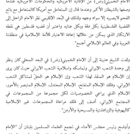
الامام الخميني(رض) من الإدارة الأمريكية والحكومات الأمريكية عندما
وصفها بالشيطان الأكبر وعندما قال إن المتعامل مع أمريكا كالمتعامل مع بائع
الفحم لايصيبه إلا سواد وجهه ولذلك في البُعد الإقليمي نظر الامام الراحل إلى
القضية الفلسطينية بكل دقة وبكل عنايه واعتبر أن قضيه فلسطين هي نقطه
الارتكاز الذي يمكن من خلالها إعادة الاعتبار للأمة الإسلامية في منطقتنا
العربية وفي العالم الإسلامي أجمع".
ولفت الشيخ حنينة إلى أن الإمام الخميني(رض) في البعد المحلي كان ينظر
إلى وحدة الشعب الإيراني وتماسكه واسلامية الشعب الايراني حيث كان يرى
إن الإسلام هو المنقذ لهذا الشعب وإن الإسلام هو الحلّ لمشاكل الشعب
الإيراني، وذلك الإسلام المنفتح، الإسلام المعتدل، الإسلام المتبصر بالأمور،
الإسلام الذي يراعي الخصوصيات لكل مجموعة من المجموعات في
المجتمع الإيراني، أضف إلى ذلك مراعاة المجموعات غير الإسلامية
كاليهودية والزرادشتية والمسيحية والأرمن".
وأوضح رئيس مجلس الأمناء في تجمع العلماء المسلمين بلبنان أن "الإمام