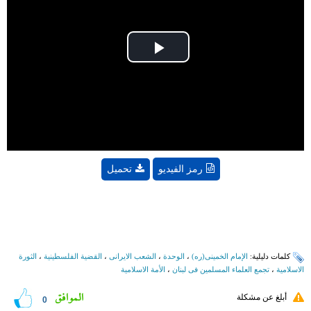
Play
Video
رمز الفيديو
تحميل
کلمات دلیلیة:
الإمام الخمینی(ره)
،
الوحدة
،
الشعب الایرانی
،
القضية الفلسطينية
،
الثورة
الاسلامیة
،
تجمع العلماء المسلمین فی لبنان
،
الأمة الاسلامیة
الموافق
أبلغ عن مشكلة
0