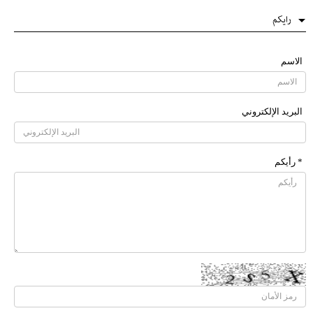
رایکم
الاسم
البرید الإلکتروني
* رأیکم