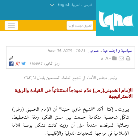
English
.
فارسی
العربیة
تطبيق ديسك توب
باز
و
الإبادة الجماعية للفلسطينيين متجذرّة في صمت منظمات
بسته
حقوق الإنسان
کردن
سیاسیة و اجتماعیة
عمومی
10:23 - June 04, 2026
منو
»
رمز الخبر:
3504957
رئيس مجلس الأمناء في تجمع العلماء المسلمين بلبنان لـ"إکنا":
الإمام الخميني(رض) قدّم نموذجاً استثنائياً في القيادة والرؤية
الاستراتيجية
بيروت ـ إكنا: أكد "الشيخ غازي حنينة" أن الإمام الخميني (رض)
شكّل شخصية متكاملة جمعت بين عمق الفكر، ودقة التخطيط،
وصلابة الموقف، مشدداً على أن رؤيته كانت تشكل بوصلة للأمة
الإسلامية في مواجهة التحديات الدولية والإقليمية.