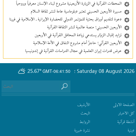
المحطات القرآنية في الزيارة الأربعينية مشروع لبناء الإنسان معرفیاً وروحياً
مسيرة الأربعين الحسيني تعتبر دبلوماسية عامة لنشر ثقافة السلام
دعوة لتقديم أوراق بحثية للمؤتمر الدولي للحضارة الإيرانية ـ الإسلامية في فيينا
الأربعين الحسيني؛ منصة عالمية لنشر الثقافة القرآنية
تزايد إقبال الزوّار يستدعي زيادة المحافل القرآنية في الأربعين
الأربعين القرآني؛ حاجزٌ أمام مشروع النفاق في الأمة الإسلامية
عرض قدرات إيران العلمية في مجال الدراسات القرآنية في إندونيسيا
25.67°
Saturday 08 August 2026
GMT-06:41:50
؛
الصفحة الاولى
الأرشیف
كل الاخبار
البحث
أنشطة قرآنیة
الروابط
دينية
نشرة‌ خبریة