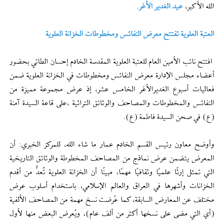
الله الأكبر،
عيد الغدير الأغر
.
العتبة العلوية تفتتح معرض النفائس ومخطوطات الخزانة العلوية
افتتح نائب الأمين العام للعتبة العلوية المقدسة الخادم إحسان الطائي بحضور
أعضاء مجلس الإدارة معرض النفائس ومخطوطات في الخزانة العلوية ضمن
فعاليات أسبوع الغديرالأغر الخامس عشر، إذ عرض مجموعة مميزة من
النفائس والمخطوطات والمصاحف والوثائق التراثية ،على قاعة السيدة آمنة
(ع) في صحن السيدة فاطمة (ع).
وأوضح معاون رئيس القسم الخادم عمار ما شاء الله، للمركز الخبري: أن
المعرض يتضمن عرض نماذج من المصاحف المخطوطة والوثائق التاريخية
التي تمثل إرثًا علميًا وثقافيًا مهمًا، مبينًا أن الخزانة العلوية تُعدُّ من أقدم
الخزانات وأشهرها في العراق والعالم الإسلامي، باستخدام أسلوب عرض
مختلف عن المعارض السابقة، كما عُرضت نسخ مهمة من المصاحف الألفية
(أي التي مضى على نسخها أكثر من ألف عام)، ويُعرض البعض منها لأول