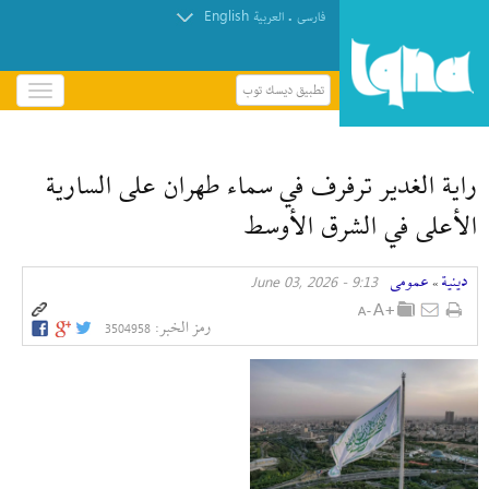
English
.
فارسی
العربیة
تطبيق ديسك توب
باز
و
بسته
کردن
راية الغدير ترفرف في سماء طهران على السارية
منو
الأعلى في الشرق الأوسط
دينية
عمومی
9:13 - June 03, 2026
»
رمز الخبر:
3504958