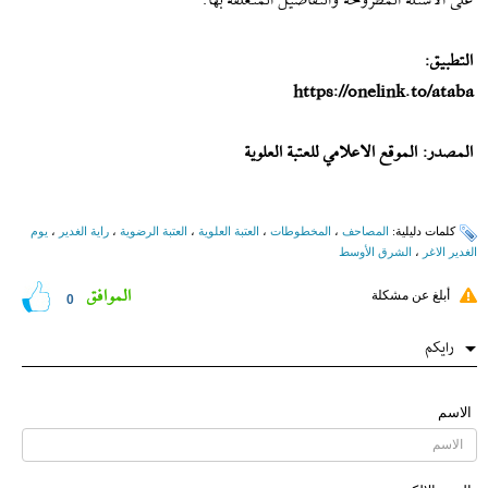
على الأسئلة المطروحة والتفاصيل المتعلقة بها.
التطبيق:
https://onelink.to/ataba
المصدر: الموقع الاعلامي للعتبة العلوية
کلمات دلیلیة:
المصاحف
،
المخطوطات
،
العتبة العلوية
،
العتبة الرضویة
،
راية الغدير
،
يوم
الغدير الاغر
،
الشرق الأوسط
الموافق
أبلغ عن مشكلة
0
رایکم
الاسم