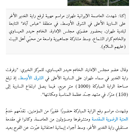
إکنا: شهدت العاصمة الإيرانية طهران مراسم مهيبة لرفع راية الغدير الأغر
على السارية الأعلى في الشرق الأوسط، في منطقة "عباس آباد" التابعة
لبلدية طهران، بحضور عضوَي مجلس الإدارة، الخادم حيدر العيساوي
والخادم كرار الشماع، وسط مشاركة جماهيرية واسعة من محبّي أهل البيت
(عليهم السلام).
وقال عضو مجلس الإدارة، الخادم حيدر العيساوي، للمركز الخبري: "رفرفت
راية الغدير في سماء طهران على السارية الأعلى في
الشرق الأوسط
، إذ تبلغ
مساحة الراية المباركة (1000) مترٍ مربعٍ، فيما يصل ارتفاع السارية إلى
(150) مترًا، في مشهد جسّد عظمة المناسبة ومكانتها".
وشهدت مراسم رفع الراية المباركة حضورًا غفيرًا من المؤمنين، تقدّمهم خدمُ
العتبة الرضوية المقدسة
ومتشرفوها ومسؤولون من العاصمة، وكانوا في مقدمة
مستقبلي راية الغدير الأغر، وسط أجواء إيمانية احتفائية عبّرت عن الفرح بعيد