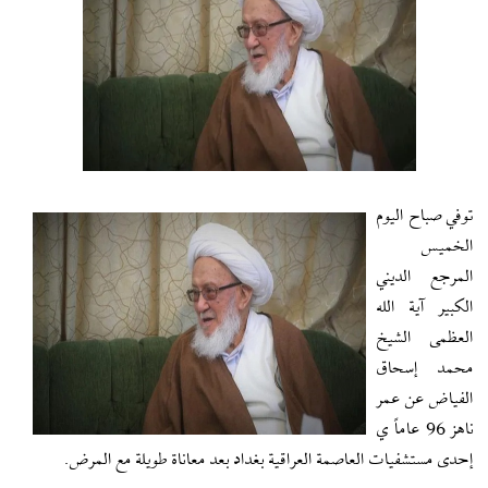
توفي صباح اليوم
الخميس
المرجع الديني
الكبير آية الله
العظمى الشيخ
محمد إسحاق
الفياض عن عمر
ناهز 96 عاماً ي
إحدى مستشفيات العاصمة العراقية بغداد بعد معاناة طويلة مع المرض.