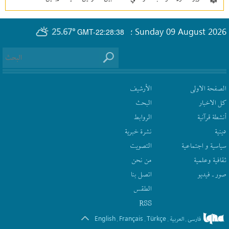
25.67°
Sunday 09 August 2026
GMT-22:28:38
؛
الصفحة الاولى
الأرشیف
كل الاخبار
البحث
أنشطة قرآنیة
الروابط
دينية
نشرة‌ خبریة
سیاسیة و اجتماعیة
التصويت
ثقافیة وعلمیة
من نحن
صور ـ فيديو
اتصل بنا
الطقس
RSS
English
Français
Türkçe
فارسی
العربیة
.
.
.
.