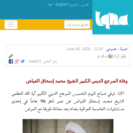
English
.
فارسی
العربیة
تطبيق ديسك توب
باز
و
بسته
کردن
دينية
عمومی
12:26 - June 04, 2026
منو
»
رمز الخبر:
3504973
وفاة المرجع الديني الكبير الشيخ محمد إسحاق الفياض
اکنا: توفي صباح اليوم الخميس المرجع الديني الكبير آية الله العظمى
الشيخ محمد إسحاق الفياض عن عمر ناهز 96 عاماً في إحدى
مستشفيات العاصمة العراقية بغداد بعد معاناة طويلة مع المرض.