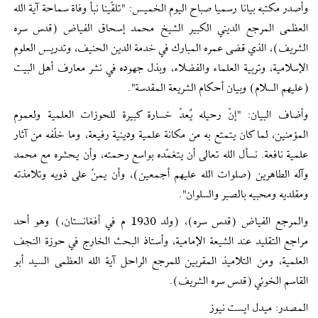
وأصدر مكتبه بيانا رسميا صباح اليوم الخميس: "تلقّينا نبأ وفاة سماحة آية الله
العظمى المرجع الديني الكبير الشيخ محمد إسحاق الفياض (قدس سره
الشريف)، الذي قضى عمره المبارك في خدمة الدين الحنيف، وتدريس العلوم
الإسلامية، وتربية العلماء والفضلاء، وبذل جهوده في نشر معارف أهل البيت
(عليهم السلام) وبيان أحكام الشريعة المقدسة".
وأضاف البيان: "إنّ رحيله يُعدّ خسارة كبيرة للحوزات العلمية ولعموم
المؤمنين، لما كان يتمتع به من مكانة علمية ودينية رفيعة، وما خلّفه من آثار
علمية نافعة. نسأل الله تعالى أن يتغمّده بواسع رحمته، وأن يحشره مع محمد
وآله الطاهرين (صلوات الله عليهم أجمعين)، وأن يمنّ على ذويه وتلامذته
ومقلديه ومحبيه بالصبر والسلوان".
والمرجع الفياض (قدس سره)، (ولد 1930 م في أفغانستان،) وهو أحد
مراجع التقليد عند الشيعة الإمامية، وأستاذ البحث الخارج في حوزة النجف
العلمية، ومن التلاميذ المقربين للمرجع الراحل آیة الله العظمى السيد أبو
القاسم الخوئي (قدس سره الشريف).
المصدر: ميدل ايست نیوز