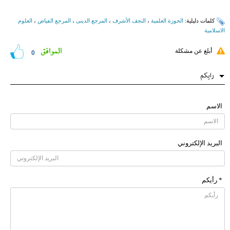
کلمات دلیلیة:
الحوزة العلمیة
،
النجف الأشرف
،
المرجع الدینی
،
المرجع الفیاض
،
العلوم
الاسلامیة
الموافق
أبلغ عن مشكلة
0
رایکم
الاسم
البرید الإلکتروني
* رأیکم