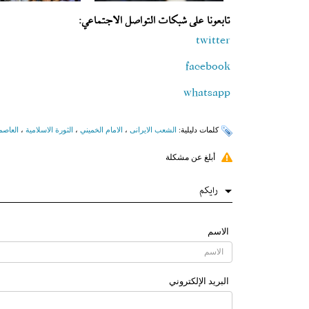
تابعونا على شبكات التواصل الاجتماعي:
twitter
facebook
whatsapp
کلمات دلیلیة:
الشعب الایرانی
،
الامام الخميني
،
الثورة الاسلامیة
،
العاصم
أبلغ عن مشكلة
رایکم
الاسم
البرید الإلکتروني