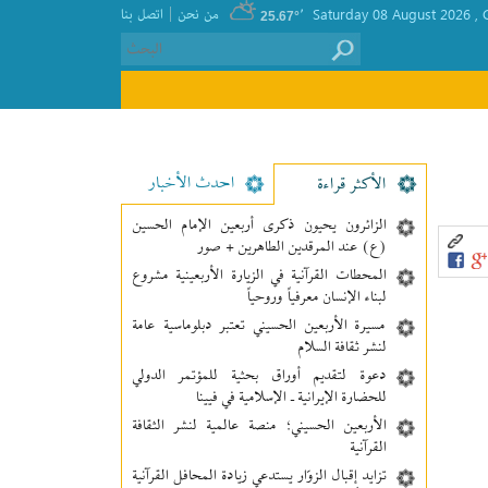
|
, Saturday 08 August 2026
٬
من نحن
اتصل بنا
25.67°
احدث الأخبار
الأکثر قراءة
الزائرون يحيون ذكرى أربعين الإمام الحسين
(ع) عند المرقدين الطاهرين + صور
المحطات القرآنية في الزيارة الأربعينية مشروع
لبناء الإنسان معرفیاً وروحياً
مسيرة الأربعين الحسيني تعتبر دبلوماسية عامة
لنشر ثقافة السلام
دعوة لتقديم أوراق بحثية للمؤتمر الدولي
للحضارة الإيرانية ـ الإسلامية في فيينا
الأربعين الحسيني؛ منصة عالمية لنشر الثقافة
القرآنية
تزايد إقبال الزوّار يستدعي زيادة المحافل القرآنية