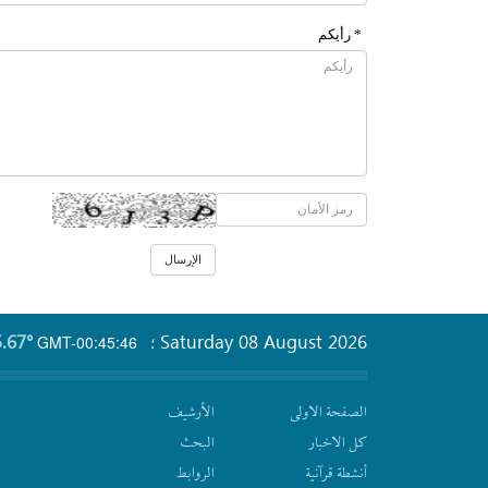
* رأیکم
.67°
Saturday 08 August 2026
GMT-00:45:46
؛
الصفحة الاولى
الأرشیف
كل الاخبار
البحث
أنشطة قرآنیة
الروابط