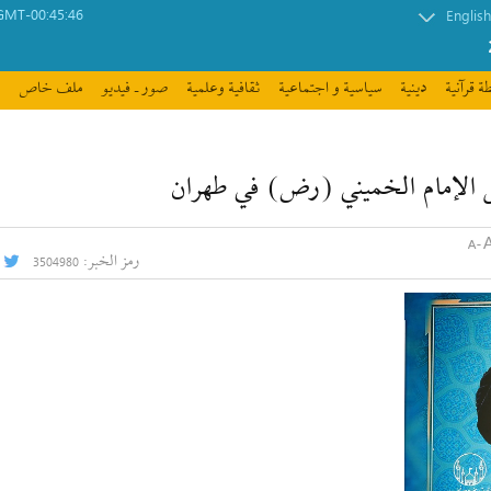
GMT-00:45:46
English
ة قرآنیة
دينية
سیاسیة و اجتماعیة
ثقافیة وعلمیة
صور ـ فيديو
ملف خاص
رمز الخبر:
3504980