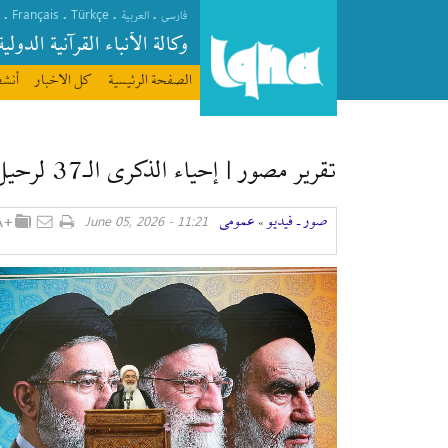
Français
Türkçe
.
.
.
.
فارسی
العربیة
وکالة الأنباء القرآنیة الدولیة
الصفحة الرئیسیة
كل الاخبار
أنشط
تقرير مصور | إحیاء الذكرى الـ37 لرحيل الإمام الخميني (رض) في طهران
صور ـ فيديو
عمومی
11:21 - June 05, 2026
»