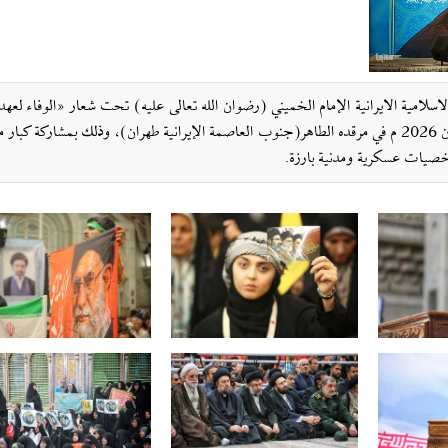
اسلامية الايرانية الإمام الخميني (رضوان الله تعالى عليه) تحت شعار «الوفاء لعهد
الثورة وتجديد البيعة للقيادة» أمس الخميس 4 يونيو / حزيران 2026 م في مرقده الطاهر(جنوب العاصمة الإيرانية طهران)، وذلك بمشاركة 
شخصيات عسكرية ومدنية بارزة.