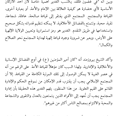
وبیّن أنه "في غضون ذلك، يكتسب الغدير أهمية خاصة لأن أحد الأركان
الأساسية لأي حضارة هو كيفية العلاقة بين الإمام والأمة، أو بعبارة أخرى،
القيادة والمجتمع. المجتمع الذي يفتقر إلى قيادة صالحة، عادلة، شجاعة،
تقية، محبة، وتتمتع بالفضائل الأخلاقية، لا يمكنه تنظيم قدراته بشكل صحيح
واستخدامها في طريق التقدم. الغدير هو رمز استمرارية وتعيين الولاية الإلهية
على الأرض، ويعبر عن ضرورة وجود قيادة إلهية لهداية المجتمع نحو الصلاح
والكمال".
وأكد الشيخ بيروزمند أنه "كان أمير المؤمنين (ع) في أوج الفضائل الإنسانية
والأخلاقية والإدارية، ولهذا السبب كان مؤهلاً لقيادة الأمة. على الرغم من أنه
في عصر الغيبة لا يمكن الوصول إلى تلك المرتبة الكاملة من القيادة، إلا أن
المجتمع الإسلامي يجب أن يقترب قدر الإمكان من نموذج الحكم والإدارة
القائم على القيم العلوية. من هذا المنظور، يلهم الغدير هذه الحقيقة بأن إدارة
المجتمع يجب أن تُعهد إلى الأفراد الذين يتمتعون بالعدل والتقوى والشجاعة
والمحبة والالتزام بمصالح الناس أكثر من غيرهم".