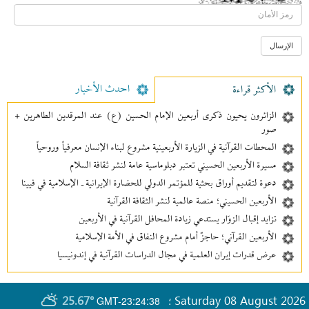
احدث الأخبار
الأکثر قراءة
الزائرون يحيون ذكرى أربعين الإمام الحسين (ع) عند المرقدين الطاهرين +
صور
المحطات القرآنية في الزيارة الأربعينية مشروع لبناء الإنسان معرفیاً وروحياً
مسيرة الأربعين الحسيني تعتبر دبلوماسية عامة لنشر ثقافة السلام
دعوة لتقديم أوراق بحثية للمؤتمر الدولي للحضارة الإيرانية ـ الإسلامية في فيينا
الأربعين الحسيني؛ منصة عالمية لنشر الثقافة القرآنية
تزايد إقبال الزوّار يستدعي زيادة المحافل القرآنية في الأربعين
الأربعين القرآني؛ حاجزٌ أمام مشروع النفاق في الأمة الإسلامية
عرض قدرات إيران العلمية في مجال الدراسات القرآنية في إندونيسيا
25.67°
Saturday 08 August 2026
GMT-23:24:38
؛