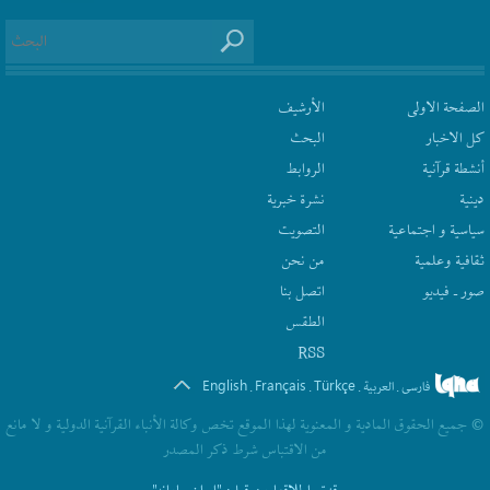
الصفحة الاولى
الأرشیف
كل الاخبار
البحث
أنشطة قرآنیة
الروابط
دينية
نشرة‌ خبریة
سیاسیة و اجتماعیة
التصويت
ثقافیة وعلمیة
من نحن
صور ـ فيديو
اتصل بنا
الطقس
RSS
English
Français
Türkçe
فارسی
العربیة
.
.
.
.
© جمیع الحقوق المادیة و المعنویة لهذا الموقع تخص وکالة الأنباء القرآنیة الدولیة و لا مانع
من الاقتباس شرط ذکر المصدر