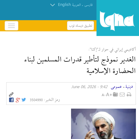
English
.
فارسی
العربیة
تطبيق ديسك توب
باز
و
بسته
کردن
أكاديمي إیراني في حوار لـ"إکنا":
منو
الغدير نموذج لتأطير قدرات المسلمين لبناء
الحضارة الإسلامية
دينية
عمومی
9:42 - June 06, 2026
»
رمز الخبر:
3504990