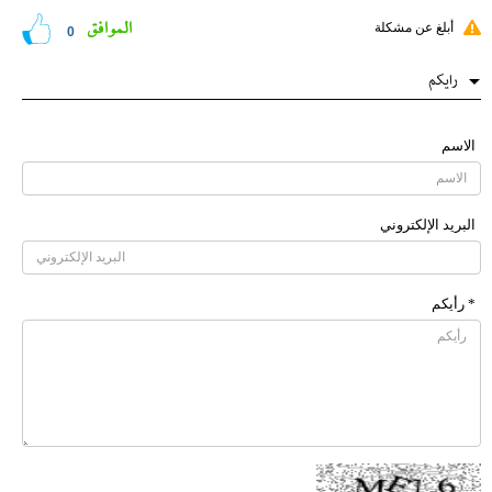
الموافق
أبلغ عن مشكلة
0
رایکم
الاسم
البرید الإلکتروني
* رأیکم