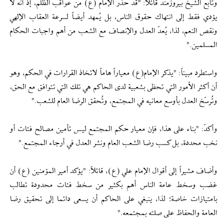
وتابع الشيخ بيروزمند قائلاً: "قد حذّر الإمام (ع) من عواقب الظلم، إذ أنه لا
يؤدي فقط إلى انتهاك حقوق الناس، بل يُمهد أيضاً لسرعة العقاب الإلهي
ونقص النعم، لذا، يُعدّ العدل والإنصاف مع الشعب من أهم واجبات الحكام
المسلمين."
واستطرد مبيناً: "يذكر الإمام(ع) معياراً هاماً لاتخاذ القرارات في الحكم، وهو
أن أكثر الأمور التي تحظى بشعبية لدى الحاكم هي تلك التي تتوافق مع الحق،
وتُرسّخ العدل بأوسع معانيه في المجتمع، وتُحقق الرضا العام للشعب."
وأكدّ: "بناء على هذا، فإن معيار حكم المجتمع ليس تأمين مصالح فئات أو
نخب محددة، بل كسب رضا الشعب العام ونشر العدل في أرجاء المجتمع."
وأضاف مشيراً إلى أقوال الإمام علي (ع)، قائلاً: "يؤكد أمير المؤمنين (ع) أن
غضب وسخط عامة الناس أهم بكثير من سخط فئات محدودة تطالب
بامتيازات خاصة؛ لذا، ينبغي على الحاكم أن يسعى دائما إلى تحقيق رضا
العامة والحفاظ على صلته بمجتمعه."