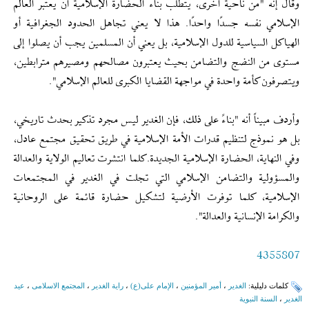
وقال إنه "من ناحية أخرى، يتطلب بناء الحضارة الإسلامية أن يعتبر العالم
الإسلامي نفسه جسدًا واحدًا. هذا لا يعني تجاهل الحدود الجغرافية أو
الهياكل السياسية للدول الإسلامية، بل يعني أن المسلمين يجب أن يصلوا إلى
مستوى من النضج والتضامن بحيث يعتبرون مصالحهم ومصيرهم مترابطين،
ويتصرفون كأمة واحدة في مواجهة القضايا الكبرى للعالم الإسلامي".
وأردف مبيناً أنه "بناءً على ذلك، فإن الغدير ليس مجرد تذكير بحدث تاريخي،
بل هو نموذج لتنظيم قدرات الأمة الإسلامية في طريق تحقيق مجتمع عادل،
وفي النهاية، الحضارة الإسلامية الجديدة.كلما انتشرت تعاليم الولاية والعدالة
والمسؤولية والتضامن الإسلامي التي تجلت في الغدير في المجتمعات
الإسلامية، كلما توفرت الأرضية لتشكيل حضارة قائمة على الروحانية
والكرامة الإنسانية والعدالة".
4355807
کلمات دلیلیة:
الغدیر
،
أمیر المؤمنین
،
الإمام علی(ع)
،
راية الغدير
،
المجتمع الاسلامی
،
عید
الغدیر
،
السنة النبویة