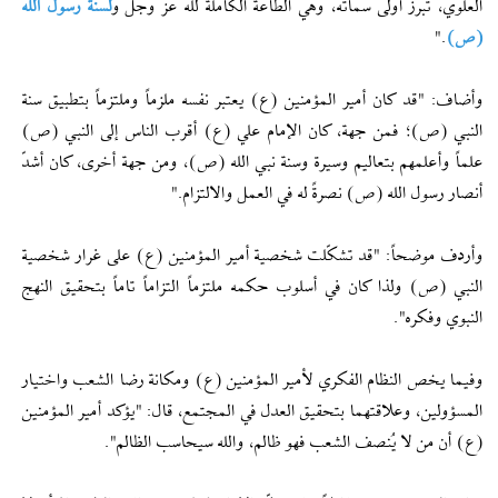
العلوي، تبرز أولى سماته، وهي الطاعة الكاملة لله عز وجل و
لسنة رسول الله
(ص)
."
وأضاف: "قد كان أمير المؤمنين (ع) يعتبر نفسه ملزماً وملتزماً بتطبيق سنة
النبي (ص)؛ فمن جهة، كان الإمام علي (ع) أقرب الناس إلى النبي (ص)
علماً وأعلمهم بتعاليم وسيرة وسنة نبي الله (ص)، ومن جهة أخرى، كان أشدّ
أنصار رسول الله (ص) نصرةً له في العمل والالتزام."
وأردف موضحاً: "قد تشكّلت شخصية أمير المؤمنين (ع) على غرار شخصية
النبي (ص) ولذا كان في أسلوب حكمه ملتزماً التزاماً تاماً بتحقيق النهج
النبوي وفكره".
وفيما يخص النظام الفكري لأمير المؤمنين (ع) ومكانة رضا الشعب واختيار
المسؤولين، وعلاقتهما بتحقيق العدل في المجتمع، قال: "يؤكد أمير المؤمنين
(ع) أن من لا يُنصف الشعب فهو ظالم، والله سيحاسب الظالم".