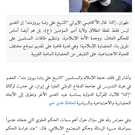
طهران ـ إکنا: قال الأكاديمي الإيراني "الشیخ علي رضا بيروزمند" إن الغدير
ليس فقط نقطة انطلاق ولاية أمير المؤمنين (ع)، بل هو أيضا أساس
للحكم العادل، ووحدة الأمة الإسلامية، وتنظيم طاقات المسلمين على
طريق بناء الحضارة الإسلامية؛ وهي قدرة قادرة على تقديم نموذج مختلف
للحياة الاجتماعية، على النقيض من الحضارة المادية الغربية.
وأشار إلى ذلك، حجة الإسلام والمسلمين "الشیخ علي رضا بيروز مند"، العضو
في هيئة التدريس في جامعة الدفاع الوطني العليا في إیران، في حديث لوکالة
"إكنا" للأنباء القرآنية الدولية بمناسبة عيد الغدير الأغر وتطرق إلى الأبعاد
الحضارية والاجتماعية والسياسية
لحادثة غدير خم
.
وفي معرض ردّه على سؤال حول أهم سمات الحكم العلوي التي جعلته جديراً
بمواصلة مسيرة الرسالة وحكم المجتمع الإسلامي، قال: "عند دراسة الحكم