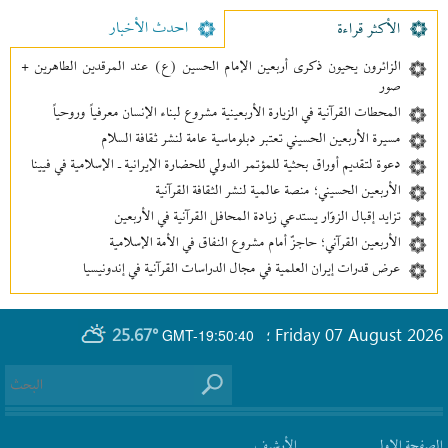
احدث الأخبار
الأکثر قراءة
الزائرون يحيون ذكرى أربعين الإمام الحسين (ع) عند المرقدين الطاهرين +
صور
المحطات القرآنية في الزيارة الأربعينية مشروع لبناء الإنسان معرفیاً وروحياً
مسيرة الأربعين الحسيني تعتبر دبلوماسية عامة لنشر ثقافة السلام
دعوة لتقديم أوراق بحثية للمؤتمر الدولي للحضارة الإيرانية ـ الإسلامية في فيينا
الأربعين الحسيني؛ منصة عالمية لنشر الثقافة القرآنية
تزايد إقبال الزوّار يستدعي زيادة المحافل القرآنية في الأربعين
الأربعين القرآني؛ حاجزٌ أمام مشروع النفاق في الأمة الإسلامية
عرض قدرات إيران العلمية في مجال الدراسات القرآنية في إندونيسيا
25.67°
Friday 07 August 2026
GMT-19:50:40
؛
الصفحة الاولى
الأرشیف