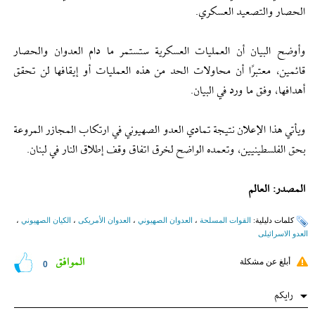
الحصار والتصعيد العسكري.
وأوضح البيان أن العمليات العسكرية ستستمر ما دام العدوان والحصار
قائمين، معتبرًا أن محاولات الحد من هذه العمليات أو إيقافها لن تحقق
أهدافها، وفق ما ورد في البيان.
ويأتي هذا الإعلان نتيجة تمادي العدو الصهيوني في ارتكاب المجازر المروعة
بحق الفلسطينيين، وتعمده الواضح لخرق اتفاق وقف إطلاق النار في لبنان.
المصدر: العالم
کلمات دلیلیة:
القوات المسلحة
،
العدوان الصهيوني
،
العدوان الأمریکی
،
الكيان الصهيوني
،
العدو الاسرائیلی
الموافق
أبلغ عن مشكلة
0
رایکم