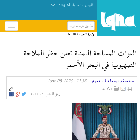
English
.
فارسی
العربیة
تطبيق ديسك توب
باز
و
الإبادة الجماعية للفلسطينيين متجذرّة في صمت منظمات
بسته
حقوق الإنسان
کردن
القوات المسلحة اليمنية تعلن حظر الملاحة
منو
الصهيونية في البحر الأحمر
سیاسیة و اجتماعیة
عمومی
11:36 - June 08, 2026
»
رمز الخبر:
3505022