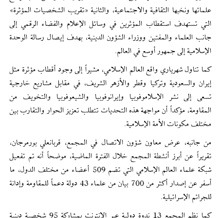
علمائها ونخبها الثقافية والاجتماعية، والثانية «تقريب الشخصيات المؤثرة»
التي تستهدف استقطاب المؤثرين في وسائل الإعلام والفضاء الرقمي إلى
جانب العلماء والمفتين ووزراء الشؤون الدينية، بهدف إيصال رسالة الوحدة
الإسلامية إلى جمهور أوسع في العالم.
كما تناول شهرياري واقع العالم الإسلامي، مشيراً إلى وجود أقطاب مؤثرة مثل
إيران والسعودية وتركيا وقطر والأزهر الشريف، في مقابل مشاريع خارجية
تسعى إلى نشر الإسلاموفوبيا وإيرانوفوبيا والشيعوفوبيا والتخويف من
المقاومة، مؤكداً أن مواجهة هذه التحديات تتطلب تعزيز الحوار والتقارب بين
مختلف مكونات الأمة الإسلامية.
من جانبه، عرض معاون شؤون الاتصال في المجمع، قربانعلي بورمرجان،
تقريراً عن أبرز أنشطة المجمع خلال الفترة الماضية، موضحاً أنه تم تفعيل
شبكة علماء العالم الإسلامي التي تضم 509 أعضاء من مختلف الدول، ما
أسفر عن إصدار أكثر من 700 بيان من علماء 43 دولة دعماً للمقاومة وإدانة
للجرائم الإسرائيلية.
كما نظم المجمع 13 ندوة دولية عبر الإنترنت بمشاركة 95 شخصية دينية