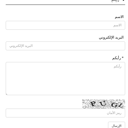
الاسم
البرید الإلکتروني
* رأیکم