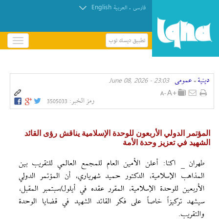
English
.
فارسی
العربیة
تطبيق ديسك توب
باز
و
بسته
کردن
دينية
عمومی
23:03 - June 08, 2026
منو
»
رمز الخبر:
3505033
المؤتمر الدولي الأربعون للوحدة الإسلامية يناقش رؤى القائد
الشهيد في تعزيز وحدة الأمة
طهران _ اکنا: أعلن الأمين العام للمجمع العالمي للتقريب بين
المذاهب الإسلامية، الدكتور حميد شهرياري، أن المؤتمر الدولي
الأربعين للوحدة الإسلامية، المقرر عقده في أيلول/سبتمبر المقبل،
سيشهد تركيزاً خاصاً على فكر القائد الشهيد في قضايا الوحدة
والتقريب.