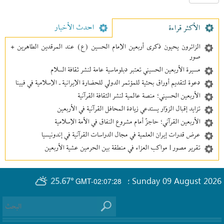
احدث الأخبار
الأکثر قراءة
الزائرون يحيون ذكرى أربعين الإمام الحسين (ع) عند المرقدين الطاهرين +
صور
مسيرة الأربعين الحسيني تعتبر دبلوماسية عامة لنشر ثقافة السلام
دعوة لتقديم أوراق بحثية للمؤتمر الدولي للحضارة الإيرانية ـ الإسلامية في فيينا
الأربعين الحسيني؛ منصة عالمية لنشر الثقافة القرآنية
تزايد إقبال الزوّار يستدعي زيادة المحافل القرآنية في الأربعين
الأربعين القرآني؛ حاجزٌ أمام مشروع النفاق في الأمة الإسلامية
عرض قدرات إيران العلمية في مجال الدراسات القرآنية في إندونيسيا
تقرير مصور | مواكب العزاء في منطقة بين‌ الحرمین عشية الأربعين
25.67°
Sunday 09 August 2026
GMT-02:07:28
؛