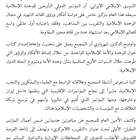
الشورى الإسلامي الایرانی، أن المؤتمر الدولي الـأربعین للوحدة الإسلامیة
سيعقد هذا العام بتركيز خاص على دراسة أفكار ورؤى القائد الشهيد في مجال
الوحدة الإسلامية والتقريب بين المذاهب، وذلك باعتباره أول ملتقى واسع
للعالم الإسلامي بعد استشهاد عدد من قادة محور المقاومة.
وأوضح الدکتور شهرياري أن المجمع يعمل على تحديث وإعادة إصدار كتاب
حول الوحدة والأمة الإسلامية الواحدة، من خلال إضافة الأفكار والرؤى التي
طُرحت خلال السنوات الأربع الماضية بشأن وحدة الأمة ومشروع اتحاد الدول
الإسلامية.
كما استعرض أنشطة المجمع وعلاقاته الواسعة مع العلماء والمفكرين والنخب
الإسلامية، مشيراً إلى نجاح المؤتمرات الإقليمية التي ينظمها داخل إيران
وخارجها، ومنها المؤتمر الذي أُقيم في ماليزيا وأسهم في توسيع شبكة
العلاقات مع المؤسسات والشخصيات الإسلامية هناك.
وكشف الأمين العام للمجمع عن مبادرتين جديدتين ضمن أعمال المؤتمر
المقبل؛ الأولى تحت عنوان «التقريب اللامركزي» وتهدف إلى إتاحة الفرصة
للضيوف الأجانب للتعرف إلى المحافظات الإيرانية والتواصل المباشر مع