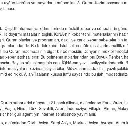
ına uyğun təcrübə və meyarların mübadiləsi.8. Quran-Kərim əsasında mü
adılması.
ub: Çeşidli informasiya xidmətlərində müxtəlif xəbər və söhbətlərin günd
kı ilə dəyirmi masaların təşkili. İQNA-nın xəbər-təhlil materiallarının hazı
ri. Quran olayları və proqramları, daxili və xarici xəbər şəbəkələrinin t
oqramlarındandır. Bu tədbir xəbər istehsalına mütəxəssislərin analitik m
dməti bu Quran məcmuəsinin digər bir bölməsidir. Dünyanın müxtəlif nöqtə
araq xəbər istehsal edir. Bu bölmənin iftixarlarından biri Böyük Rəhbər, ha
sıdır. Rayihə xüsusi nəşrinin çapı İQNA-nın yazılı fəaliyyətlərindəndir. 
formasiyaların xəzinəsi sayıla bilər. Mövzuların sadə dillə, yazılı şəkild
id edirik ki, Allah-Taalanın xüsusi lütfü sayəsində bu ilahi məqsədimiz
 Quran xəbərlərini
dünyanın 21 canlı dilində, o cümlədən Fars, Ərəb, İng
i, Pəştu, Hindi, Türk, Səvahili, Azəri, İndoneziya, Filippin, Alman, Mala
rlər hər gün agentliyin internet səhifəsində yayımlanır.
ndə, o cümlədən Qərbi Asiya, Şərqi Asiya, Mərkəzi Asiya, Avropa, Ameri