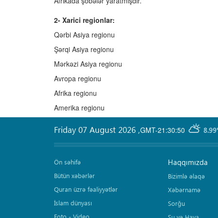
Afrikada şöbələr yaratmışdır.
2- Xarici regionlar:
Qərbi Asiya regionu
Şərqi Asiya regionu
Mərkəzi Asiya regionu
Avropa regionu
Afrika regionu
Amerika regionu
Friday 07 August 2026
,
GMT-21:30:50
8.99
Haqqımızda
Ön səhifə
Bütün xəbərlər
Bizimlə əlaqə
Quran üzrə fəaliyyətlər
Xəbərnamə
İslam dünyası
Sorğu
Foto - Video
Su və Hava