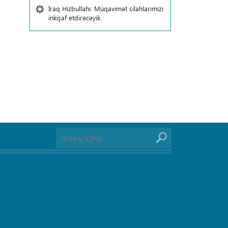
İraq Hizbullahı: Müqavimət silahlarımızı
inkişaf etdirəcəyik