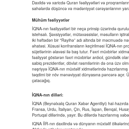
Daxildə və xaricdə Quran fəaliyyətləri və proqramlar
sahələrdə düşüncə və mədəniyyət cərəyanlarının yar
Mühüm fəaliyyətlər
İQNA-nın fəaliyyətləri bir neçə prinsip üzərində qurul
istehsalı. Şəxsiyyətlər, mütəxəssislər, məsulların iştira
iki həftədən bir "Rayihə” adı altında bir məcmuədə nəş
əhatəsi. Xüsusi konfransların keçirilməsi İQNA-nın pr
süjetlərinin əlavəsi ilə baş tutur. Fəxri müxbirlər xi
fəaliyyət göstərən fəxri müxbirlər ardıcıl, gündəlik ol
sabiq prezidentlər, dövlət rəsmilərinin də ona üzv olma
nəşriyyə İQNA-nın müxtəlif xidmətlərində hazırlanmış in
təqdimi bir növ mənəviyyat dünyasına pəncərə açır. Üm
çatacağıq.
İQNA-nın
dilləri:
İQNA (Beynəlxalq Quran Xəbər Agentliyi) hal-hazırda
Fransa, Urdu, İtaliyan, Çin, Rus, İspan, Benqal, Husay
Portuqal dillərində, yayır. Bu dillərdə hazırlanmış xəbə
IQNA İİR-nın daxilində və dünyanın müxtəlif ölkələri