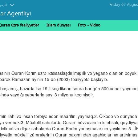
فارسی
ər Agentliyi
Quran üzrə fəaliyyətlər
İslam dünyası
Foto - Video
ının Quran-Kərim üzrə ixtsisaslaşdırılmış ilk və yeganə olan ən böyük
mübarək Ramazan ayının 15-də (2003) fəaliyyətə başlayıb.
 başlamış, hazırda isə 19 il keçdikdən sonra hər gün 500 xəbər yaymaq
əsində yaydığı xəbərlərin sayı 3 milyonu keçmişdir.
imin ilahi və insan tərbiyə edən maarifini yaymaq.2. Ölkədə və dünyad
ya vermək.3. Müxtəlif sahələrdə Quran mövzularının istehsalı, qeydiyyat
əbi, ictimai və digər sahələrdə Quran-Kərim yanaşmalarının yayılması.5. İİ
yətin müxtəlif zümrələrinin Quran baxımından agahlıqlarının artırılması