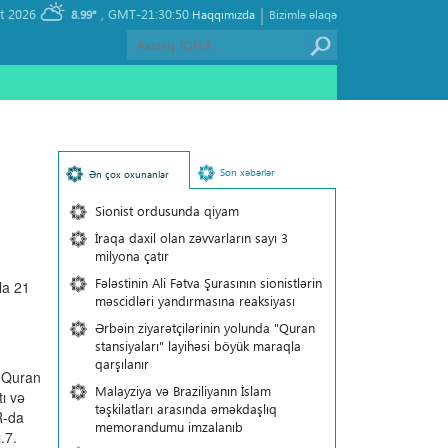
|
, Friday 07 August 2026
GMT-21:30:50
8.99°
Haqqımızda
Bizimlə əlaqə
Son xəbərlər
Ən çox oxunanlar
Sionist ordusunda qiyam
İraqa daxil olan zəvvarların sayı 3
milyona çatır
Fələstinin Ali Fətva Şurasının sionistlərin
la 21
məscidləri yandırmasına reaksiyası
Ərbəin ziyarətçilərinin yolunda "Quran
stansiyaları" layihəsi böyük maraqla
qarşılanır
a Quran
Malayziya və Braziliyanın İslam
ı və
təşkilatları arasında əməkdaşlıq
R-da
memorandumu imzalanıb
.7.