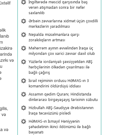
İngiltərədə məscid qarşısında baş
xtəlif
verən atışmadan sonra bir nəfər
saxlanılıb
Ərbəin zəvvarlarına xidmət üçün çoxdilli
mərkəzlərin yaradılması
əlik
Nepalda müsəlmanlara qarşı
rlanıb
zorakılıqların artması
am
üzakirə
Məhərrəm ayının əvvəlindən İraqa üç
milyondan çox xarici zəvvar daxil olub
lərində
zırkı və
Yüzlərlə iordaniyalı şəxsiyyətdən ABŞ
Bu
hərbçilərinin ölkədən çıxarılması ilə
ə
bağlı çağırış
ə
İsrail rejiminin ordusu HƏMAS-ın 3
komandirini öldürdüyü iddiası
Assamın qədim Quranı; Hindistanda
dinlərarası birgəyaşayış tarixinin sübutu
Hizbullah ABŞ-Səudiyyə Ərəbistanının
ilis,
İraqa təcavüzünü pislədi
y və
HƏMAS-ın İsmayıl Həniyyənin
şəhadətinin ikinci ildönümü ilə bağlı
ka və
bəyanatı