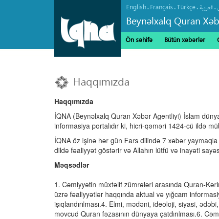
English
Français
Türkçe
.
.
.
.
العربیة
Beynəlxalq Quran Xəb
Ön səhifə
Bütün xəbərlər
Haqqımızda
Haqqımızda
İQNA (Beynəlxalq Quran Xəbər Agentliyi) İslam dünyas
informasiya portalıdır ki, hicri-qəməri 1424-cü ildə 
İQNA öz işinə hər gün Fars dilində 7 xəbər yaymaqla
dildə fəaliyyət göstərir və Allahın lütfü və inayəti say
Məqsədlər
1. Cəmiyyətin müxtəlif zümrələri arasında Quran-Kər
üzrə fəaliyyətlər haqqında aktual və yığcam informasi
işıqlandırılması.4. Elmi, mədəni, ideoloji, siyasi, əd
movcud Quran fəzasının dünyaya çatdırılması.6. Cəmiy