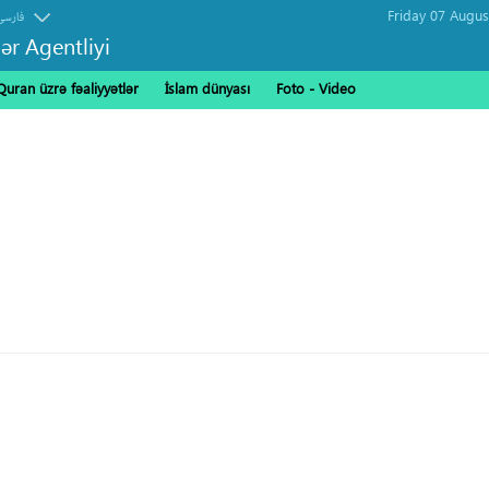
فارسی
ər Agentliyi
Quran üzrə fəaliyyətlər
İslam dünyası
Foto - Video