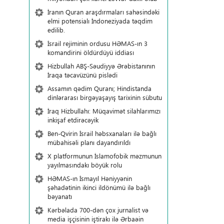
İranın Quran araşdırmaları sahəsindəki
elmi potensialı İndoneziyada təqdim
edilib.
İsrail rejiminin ordusu HƏMAS-ın 3
komandirini öldürdüyü iddiası
Hizbullah ABŞ-Səudiyyə Ərəbistanının
İraqa təcavüzünü pislədi
Assamın qədim Quranı; Hindistanda
dinlərarası birgəyaşayış tarixinin sübutu
İraq Hizbullahı: Müqavimət silahlarımızı
inkişaf etdirəcəyik
Ben-Qvirin İsrail həbsxanaları ilə bağlı
mübahisəli planı dayandırıldı
X platformunun İslamofobik məzmunun
yayılmasındakı böyük rolu
HƏMAS-ın İsmayıl Həniyyənin
şəhadətinin ikinci ildönümü ilə bağlı
bəyanatı
Kərbəlada 700-dən çox jurnalist və
media işçisinin iştirakı ilə Ərbaəin