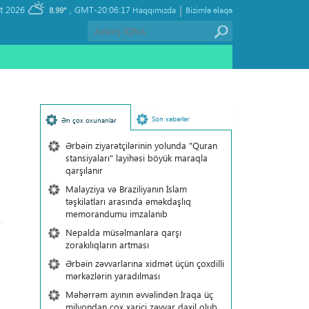
|
, Friday 07 August 2026
GMT-20:06:17
8.99°
Haqqımızda
Bizimlə əlaqə
Son xəbərlər
Ən çox oxunanlar
Ərbəin ziyarətçilərinin yolunda "Quran
stansiyaları" layihəsi böyük maraqla
qarşılanır
Malayziya və Braziliyanın İslam
təşkilatları arasında əməkdaşlıq
memorandumu imzalanıb
Nepalda müsəlmanlara qarşı
zorakılıqların artması
Ərbəin zəvvarlarına xidmət üçün çoxdilli
mərkəzlərin yaradılması
Məhərrəm ayının əvvəlindən İraqa üç
milyondan çox xarici zəvvar daxil olub