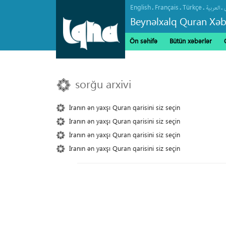
English
Français
Türkçe
.
.
.
.
العربیة
Beynəlxalq Quran Xəb
Ön səhifə
Bütün xəbərlər
sorğu arxivi
İranın ən yaxşı Quran qarisini siz seçin
İranın ən yaxşı Quran qarisini siz seçin
İranın ən yaxşı Quran qarisini siz seçin
İranın ən yaxşı Quran qarisini siz seçin