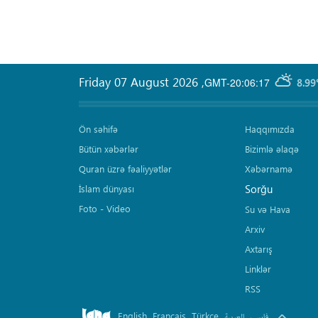
Friday 07 August 2026
,
GMT-20:06:17
8.99
Ön səhifə
Haqqımızda
Bütün xəbərlər
Bizimlə əlaqə
Quran üzrə fəaliyyətlər
Xəbərnamə
Sorğu
İslam dünyası
Foto - Video
Su və Hava
Arxiv
Axtarış
Linklər
RSS
English
Français
Türkçe
.
.
.
.
فارسی
العربیة