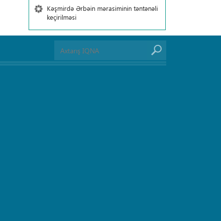
Kəşmirdə Ərbəin mərasiminin təntənəli
keçirilməsi