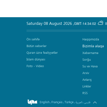
Saturday 08 August 2026
,
GMT-14:34:02
8
Ön səhifə
Haqqımızda
Bizimlə əlaqə
Bütün xəbərlər
Quran üzrə fəaliyyətlər
Xəbərnamə
İslam dünyası
Sorğu
Foto - Video
Su və Hava
Arxiv
Axtarış
Linklər
RSS
English
Français
Türkçe
.
.
.
.
فارسی
العربیة