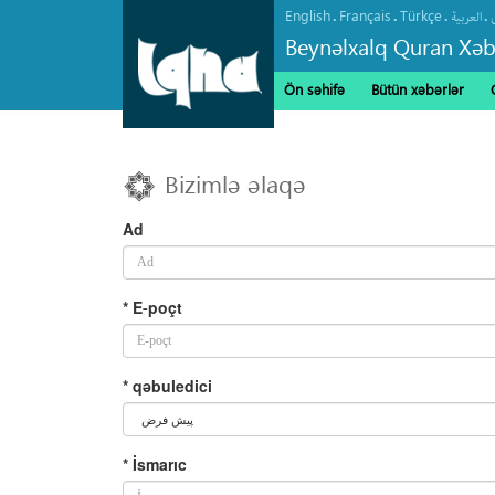
English
Français
Türkçe
.
.
.
.
العربیة
Beynəlxalq Quran Xəb
Ön səhifə
Bütün xəbərlər
Bizimlə əlaqə
Ad
* E-poçt
* qəbuledici
* İsmarıc