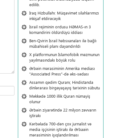
edilib.
İraq Hizbullahı: Müqavimət silahlarımızı
inkişaf etdirəcəyik
İsrail rejiminin ordusu HƏMAS-ın 3
komandirini öldürdüyü iddiası
Ben-Qvirin İsrail həbsxanaları ilə bağlı
mübahisəli planı dayandırıldı
X platformunun İslamofobik məzmunun
yayılmasındakı böyük rolu
Ərbəin mərasiminin Amerika mediası
"Associated Press"-də əks-sədası
Assamın qədim Quranı; Hindistanda
dinlərarası birgəyaşayış tarixinin sübutu
Məkkədə 1000 illik Quran nümayiş
olunur
Ərbəin ziyarətində 22 milyon zəvvarın
iştirakı
Kərbəlada 700-dən çox jurnalist və
media işçisinin iştirakı ilə Ərbaəin
mərasiminin işıqlandırılması