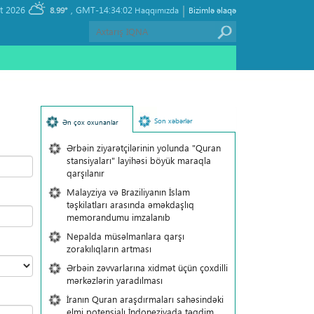
|
, Saturday 08 August 2026
GMT-14:34:02
8.99°
Haqqımızda
Bizimlə əlaqə
Son xəbərlər
Ən çox oxunanlar
Ərbəin ziyarətçilərinin yolunda "Quran
stansiyaları" layihəsi böyük maraqla
qarşılanır
Malayziya və Braziliyanın İslam
təşkilatları arasında əməkdaşlıq
memorandumu imzalanıb
Nepalda müsəlmanlara qarşı
zorakılıqların artması
Ərbəin zəvvarlarına xidmət üçün çoxdilli
mərkəzlərin yaradılması
İranın Quran araşdırmaları sahəsindəki
elmi potensialı İndoneziyada təqdim