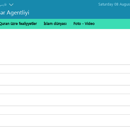
فارسی
ər Agentliyi
Quran üzrə fəaliyyətlər
İslam dünyası
Foto - Video