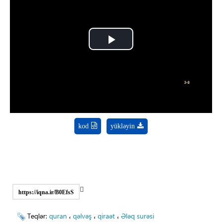
Play
Video
kod
yükləyin
https://iqna.ir/B0EfsS
Teqlər:
quran
،
qəlvəş
،
qiraət
،
Ələq surəsi