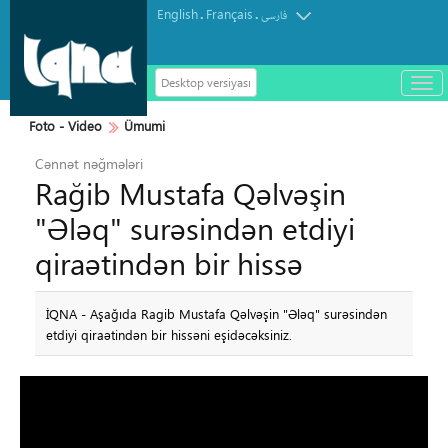
English
Français
.
.
فارسی
Desktop versiyası
باز
و
سته
Foto - Video
Ümumi
ردن
Cənnət nəğmələri
منو
Rağib Mustafa Qəlvəşin
"Ələq" surəsindən etdiyi
qiraətindən bir hissə
İQNA - Aşağıda Ragib Mustafa Qəlvəşin "Ələq" surəsindən
etdiyi qiraətindən bir hissəni eşidəcəksiniz.