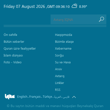
Friday 07 August 2026
,
GMT-09:36:10
8.99°
Ön səhifə
Haqqımızda
Bütün xəbərlər
Bizimlə əlaqə
Quran üzrə fəaliyyətlər
Xəbərnamə
İslam dünyası
Sorğu
Foto - Video
Su və Hava
Arxiv
Axtarış
Linklər
RSS
English
Français
Türkçe
.
.
.
.
فارسی
العربیة
©
Bu saytın bütün maddi və mənəvi hüquqları Beynəlxalq Quran