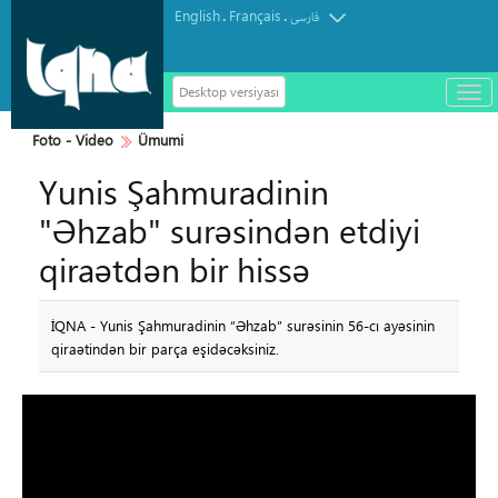
English
Français
.
.
فارسی
Desktop versiyası
باز
و
سته
Foto - Video
Ümumi
ردن
Yunis Şahmuradinin
منو
"Əhzab" surəsindən etdiyi
qiraətdən bir hissə
İQNA - Yunis Şahmuradinin “Əhzab” surəsinin 56-cı ayəsinin
qiraətindən bir parça eşidəcəksiniz.