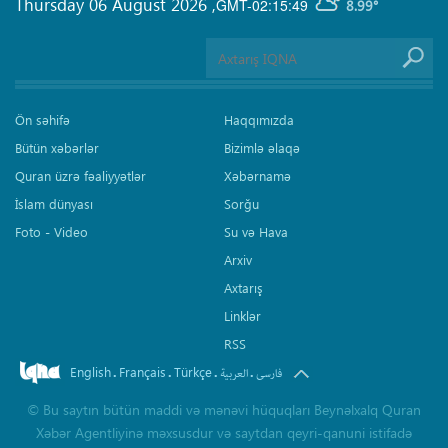
Thursday 06 August 2026
,
GMT-02:15:49
8.99°
Ön səhifə
Haqqımızda
Bütün xəbərlər
Bizimlə əlaqə
Quran üzrə fəaliyyətlər
Xəbərnamə
İslam dünyası
Sorğu
Foto - Video
Su və Hava
Arxiv
Axtarış
Linklər
RSS
English
Français
Türkçe
.
.
.
.
فارسی
العربیة
©
Bu saytın bütün maddi və mənəvi hüquqları Beynəlxalq Quran
Xəbər Agentliyinə məxsusdur və saytdan qeyri-qanuni istifadə