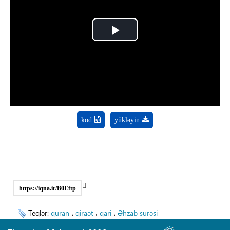
Play
Video
kod
yükləyin
https://iqna.ir/B0Eftp
Teqlər:
quran
،
qiraət
،
qari
،
Əhzab surəsi