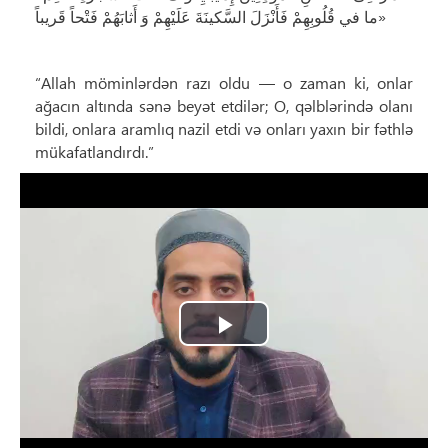
ما في‌ قُلُوبِهِمْ فَأَنْزَلَ السَّکينَةَ عَلَيْهِمْ وَ أَثابَهُمْ فَتْحاً قَريباً»
“Allah möminlərdən razı oldu — o zaman ki, onlar
ağacın altında sənə beyət etdilər; O, qəlblərində olanı
bildi, onlara aramlıq nazil etdi və onları yaxın bir fəthlə
mükafatlandırdı.”
Play
Video