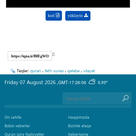
kod
yükləyin
https://iqna.ir/B0EgWO
Teqlər:
quran
،
fəth surəsi
،
qələbə
،
vilayət
Friday 07 August 2026
,
GMT-17:26:06
8.99°
Ön səhifə
Haqqımızda
Bütün xəbərlər
Bizimlə əlaqə
Quran üzrə fəaliyyətlər
Xəbərnamə