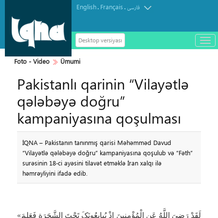
English
Français
.
.
فارسی
Desktop versiyası
باز
و
سته
Foto - Video
Ümumi
ردن
Pakistanlı qarinin “Vilayətlə
منو
qələbəyə doğru”
kampaniyasına qoşulması
İQNA – Pakistanın tanınmış qarisi Məhəmməd Davud
“Vilayətlə qələbəyə doğru” kampaniyasına qoşulub və “Fəth”
surəsinin 18‑ci ayəsini tilavət etməklə İran xalqı ilə
həmrəyliyini ifadə edib.
«لَقَدْ رَضِیَ اللَّهُ عَنِ الْمُؤْمِنِينَ إِذْ يُبايِعُونَکَ تَحْتَ الشَّجَرَةِ فَعَلِمَ