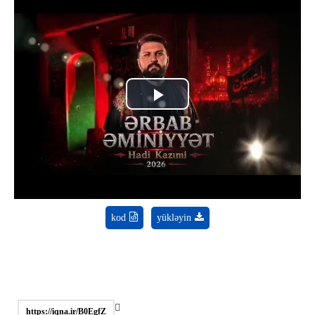
Play
Video
kod
yükləyin
https://iqna.ir/B0EgfZ