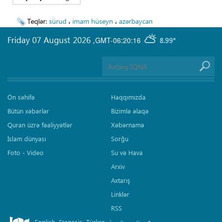
Teqlər:
sürud
،
imam hüseyn
،
azərbaycan
Friday 07 August 2026
,
GMT-06:20:16
8.99°
Ön səhifə
Haqqımızda
Bütün xəbərlər
Bizimlə əlaqə
Quran üzrə fəaliyyətlər
Xəbərnamə
İslam dünyası
Sorğu
Foto - Video
Su və Hava
Arxiv
Axtarış
Linklər
RSS
English
Français
Türkçe