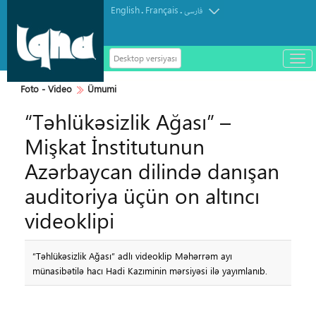
English
Français
.
.
فارسی
Desktop versiyası
باز
و
سته
Foto - Video
Ümumi
ردن
“Təhlükəsizlik Ağası” –
منو
Mişkat İnstitutunun
Azərbaycan dilində danışan
auditoriya üçün on altıncı
videoklipi
“Təhlükəsizlik Ağası” adlı videoklip Məhərrəm ayı
münasibətilə hacı Hadi Kazıminin mərsiyəsi ilə yayımlanıb.