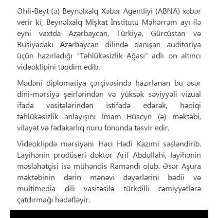
Əhli-Beyt (ə) Beynəlxalq Xəbər Agentliyi (ABNA) xəbər
verir ki, Beynəlxalq Mişkat İnstitutu Məhərrəm ayı ilə
eyni vaxtda Azərbaycan, Türkiyə, Gürcüstan və
Rusiyadakı Azərbaycan dilində danışan auditoriya
üçün hazırladığı “Təhlükəsizlik Ağası” adlı on altıncı
videoklipini təqdim edib.
Mədəni diplomatiya çərçivəsində hazırlanan bu əsər
dini-mərsiyə şeirlərindən və yüksək səviyyəli vizual
ifadə vasitələrindən istifadə edərək, həqiqi
təhlükəsizlik anlayışını İmam Hüseyn (ə) məktəbi,
vilayət və fədakarlıq nuru fonunda təsvir edir.
Videoklipdə mərsiyəni Hacı Hadi Kazımi səsləndirib.
Layihənin prodüseri doktor Arif Abdullahi, layihənin
məsləhətçisi isə mühəndis Raməndi olub. Əsər Aşura
məktəbinin dərin mənəvi dəyərlərini bədii və
multimedia dili vasitəsilə türkdilli cəmiyyətlərə
çatdırmağı hədəfləyir.