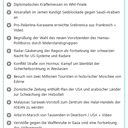
Diplomatisches Kräftemessen im WM-Finale
Ansarallah im Jemen kündigt Seeblockade gegen Saudi-Arabien
an
Pro-Palästina-Karawane erreichte Srebrenica aus Frankreich +
Video
Begrüßung der Wahl des neuen Vorsitzenden des Hamas-
Politbüros durch Widerstandsgruppen
Radar-Säuberung der Region als Fortsetzung der schwarzen
Nacht für US-Systeme und Radare
Konflikt Straße von Hormus: Kampf um Identität der
Sicherheitsordnung in Westasien
Besuch von zwei Millionen Touristen in historischer Moschee von
Edirne
Zionistische Zeitung enthüllt Plan der USA und arabischer Länder
zur Schwächung der Hisbollah
Malaysias Sarawak-Vorstoß zum Zentrum des Halal-Handels der
ASEAN zu werden
Arba'in-Marsch von Tausenden in Dearborn / USA + Video
Verstöße gegen die Waffenruhe in Gaza sind eine Fortsetzung
des Völkermords