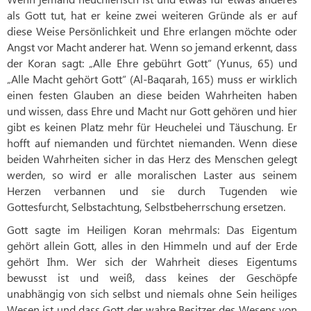
als Gott tut, hat er keine zwei weiteren Gründe als er auf
diese Weise Persönlichkeit und Ehre erlangen möchte oder
Angst vor Macht anderer hat. Wenn so jemand erkennt, dass
der Koran sagt: „Alle Ehre gebührt Gott“ (Yunus, 65) und
„Alle Macht gehört Gott“ (Al-Baqarah, 165) muss er wirklich
einen festen Glauben an diese beiden Wahrheiten haben
und wissen, dass Ehre und Macht nur Gott gehören und hier
gibt es keinen Platz mehr für Heuchelei und Täuschung. Er
hofft auf niemanden und fürchtet niemanden. Wenn diese
beiden Wahrheiten sicher in das Herz des Menschen gelegt
werden, so wird er alle moralischen Laster aus seinem
Herzen verbannen und sie durch Tugenden wie
Gottesfurcht, Selbstachtung, Selbstbeherrschung ersetzen.
Gott sagte im Heiligen Koran mehrmals: Das Eigentum
gehört allein Gott, alles in den Himmeln und auf der Erde
gehört Ihm. Wer sich der Wahrheit dieses Eigentums
bewusst ist und weiß, dass keines der Geschöpfe
unabhängig von sich selbst und niemals ohne Sein heiliges
Wesen ist und dass Gott der wahre Besitzer des Wesens von