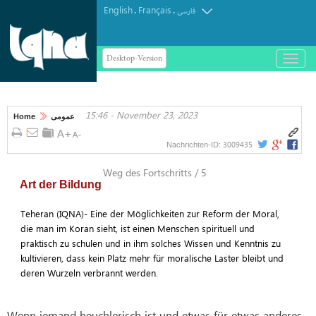
English
Français
.
.
فارسی
Desktop-Version
باز
و
بسته
کردن
15:46 - November 23, 2023
منو
Home
عمومی
3009435
Nachrichten-ID:
Weg des Fortschritts / 5
Art der Bildung
Teheran (IQNA)- Eine der Möglichkeiten zur Reform der Moral,
die man im Koran sieht, ist einen Menschen spirituell und
praktisch zu schulen und in ihm solches Wissen und Kenntnis zu
kultivieren, dass kein Platz mehr für moralische Laster bleibt und
deren Wurzeln verbrannt werden.
Wenn jemand heuchlerisch ist und etwas für etwas anderes