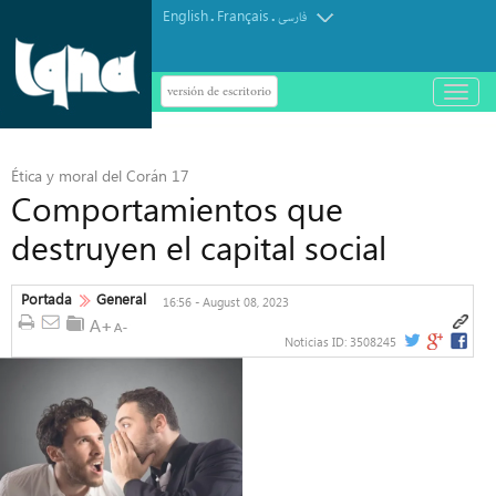
English
Français
.
.
فارسی
versión de escritorio
باز
و
بسته
کردن
منو
Ética y moral del Corán 17
Comportamientos que
destruyen el capital social
Portada
General
16:56 - August 08, 2023
Noticias ID:
3508245