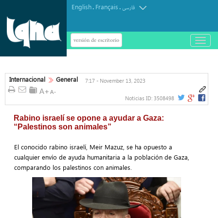
English
Français
.
.
فارسی
versión de escritorio
باز
و
بسته
کردن
منو
Internacional
General
7:17 - November 13, 2023
Noticias ID:
3508498
Rabino israelí se opone a ayudar a Gaza:
“Palestinos son animales”
El conocido rabino israelí, Meir Mazuz, se ha opuesto a
cualquier envío de ayuda humanitaria a la población de Gaza,
comparando los palestinos con animales.