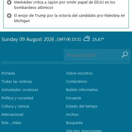
Medvédev critica a Japón por omitir papel de EEUU en los
bombardeos atómicos
El enojo de Trump por la victoria del candidato pro-Palestina en
Michigan
Sunday 09 August 2026
,
25.67°
GMT-06:13:21
Portada
Sobre nosotros
Todas las noticias
Contáctenos
Actividades coránicas
Boletín informativo
Política y sociedad
Encuesta
Cultura y ciencia
Estado del tiempo
Internacional
Archivo
foto ـ vídeo
Búsqueda
Vínculos importantes