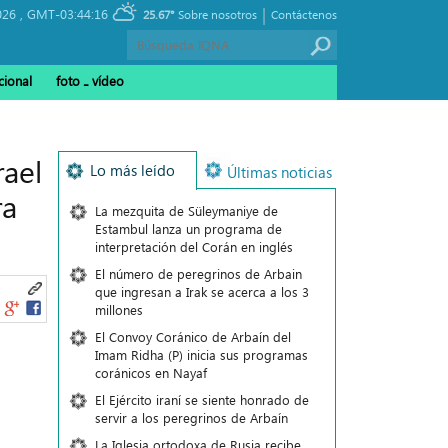
|
026 ,
GMT-03:44:16
25.67°
Sobre nosotros
Contáctenos
cional
foto ـ vídeo
rael
Lo más leído
Últimas noticias
ra
La mezquita de Süleymaniye de
Estambul lanza un programa de
interpretación del Corán en inglés
El número de peregrinos de Arbain
que ingresan a Irak se acerca a los 3
millones
El Convoy Coránico de Arbaín del
Imam Ridha (P) inicia sus programas
coránicos en Nayaf
El Ejército iraní se siente honrado de
servir a los peregrinos de Arbaín
La Iglesia ortodoxa de Rusia recibe