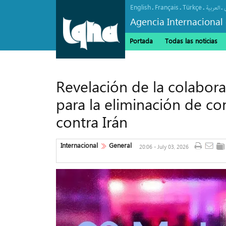
English
Français
Türkçe
.
.
.
.
العربیة
Agencia Internacional 
Portada
Todas las noticias
Revelación de la colabor
para la eliminación de co
contra Irán
Internacional
General
20:06 - July 03, 2026