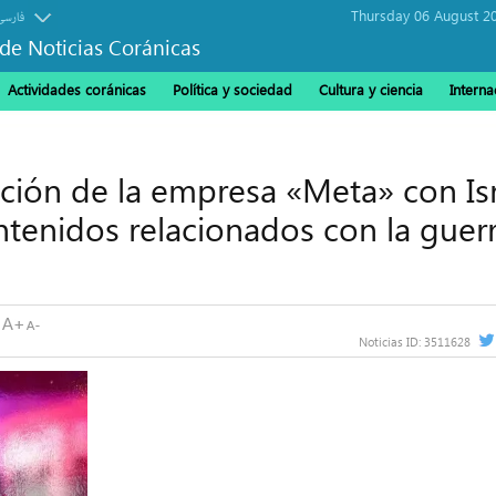
Thursday 06 August 2
فارسی
de Noticias Coránicas
Actividades coránicas
Política y sociedad
Cultura y ciencia
Interna
ación de la empresa «Meta» con Is
ntenidos relacionados con la guer
Noticias ID:
3511628