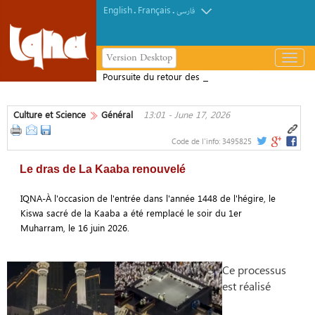
English
Français
.
.
فارسی
Version Desktop
باز
و
Poursuite du retour des pèlerins
بسته
iraniens d'Arbaïn
کردن
Culture et Science
Général
13:01 - June 17, 2026
منو
Code de l'info:
3495825
Le dras de La Kaaba renouvelé
IQNA-À l'occasion de l'entrée dans l'année 1448 de l'hégire, le
Kiswa sacré de la Kaaba a été remplacé le soir du 1er
Muharram, le 16 juin 2026.
Ce processus
est réalisé