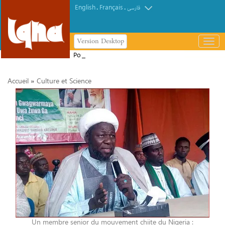
English
Français
.
.
فارسی
Version Desktop
باز
و
Poursuite du retour des pèlerins
بسته
iraniens d'Arbaïn
کردن
»
Accueil
Culture et Science
منو
Un membre senior du mouvement chiite du Nigeria :