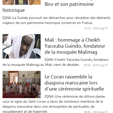
Biro et son patrimoine
historique
IQNA-La Guinée poursuit ses démarches pour récupérer des éléments
majeurs de son patrimoine historique conservés en France.
13:13 , 2026 Aug 07
Mali : hommage à Cheikh
Yacouba Guindo, fondateur
de la mosquée Malimag
IQNA-Cheikh Yacouba Guindo, fondateur
de la mosquée Malimag au Mali, vient de décéder.
09:25 , 2026 Aug 07
Le Coran rassemble la
diaspora marocaine lors
d’une cérémonie spirituelle
IQNA-Une cérémonie de clôture placée
sous le signe du Saint Coran a réuni de nombreux membres de la
diaspora marocaine dans une atmosphère de spiritualité, de
recueillement et de fraternité.
08:36 , 2026 Aug 07