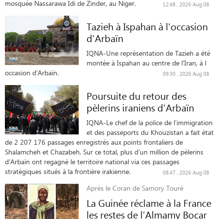
mosquée Nassarawa Idi de Zinder, au Niger.
12:48 , 2026 Aug 08
Tazieh à Ispahan à l'occasion
d'Arbaïn
IQNA-Une représentation de Tazieh a été
montée à Ispahan au centre de l'Iran, à l
occasion d'Arbaïn.
09:30 , 2026 Aug 08
Poursuite du retour des
pèlerins iraniens d'Arbaïn
IQNA-Le chef de la police de l’immigration
et des passeports du Khouzistan a fait état
de 2 207 176 passages enregistrés aux points frontaliers de
Shalamcheh et Chazabeh. Sur ce total, plus d’un million de pèlerins
d’Arbaïn ont regagné le territoire national via ces passages
stratégiques situés à la frontière irakienne.
08:47 , 2026 Aug 08
Après le Coran de Samory Touré
La Guinée réclame à la France
les restes de l’Almamy Bocar