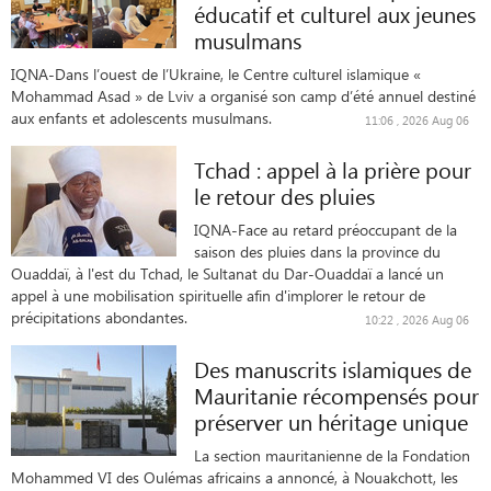
éducatif et culturel aux jeunes
musulmans
IQNA-Dans l’ouest de l’Ukraine, le Centre culturel islamique «
Mohammad Asad » de Lviv a organisé son camp d’été annuel destiné
aux enfants et adolescents musulmans.
11:06 , 2026 Aug 06
Tchad : appel à la prière pour
le retour des pluies
IQNA-Face au retard préoccupant de la
saison des pluies dans la province du
Ouaddaï, à l'est du Tchad, le Sultanat du Dar-Ouaddaï a lancé un
appel à une mobilisation spirituelle afin d'implorer le retour de
précipitations abondantes.
10:22 , 2026 Aug 06
Des manuscrits islamiques de
Mauritanie récompensés pour
préserver un héritage unique
La section mauritanienne de la Fondation
Mohammed VI des Oulémas africains a annoncé, à Nouakchott, les