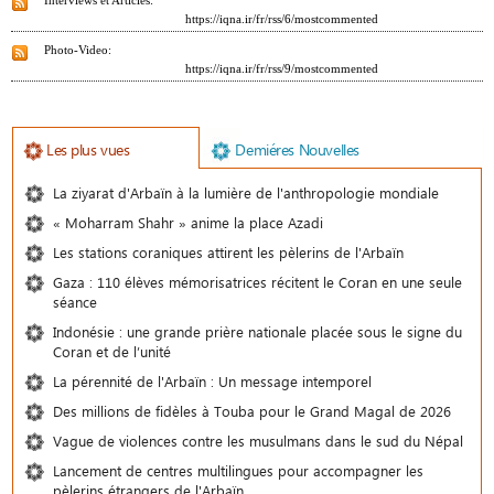
Interviews et Articles:
https://iqna.ir/fr/rss/6/mostcommented
Photo-Video:
https://iqna.ir/fr/rss/9/mostcommented
Les plus vues
Demiéres Nouvelles
La ziyarat d'Arbaïn à la lumière de l'anthropologie mondiale
« Moharram Shahr » anime la place Azadi
Les stations coraniques attirent les pèlerins de l'Arbaïn
Gaza : 110 élèves mémorisatrices récitent le Coran en une seule
séance
Indonésie : une grande prière nationale placée sous le signe du
Coran et de l’unité
La pérennité de l'Arbaïn : Un message intemporel
Des millions de fidèles à Touba pour le Grand Magal de 2026
Vague de violences contre les musulmans dans le sud du Népal
Lancement de centres multilingues pour accompagner les
pèlerins étrangers de l'Arbaïn