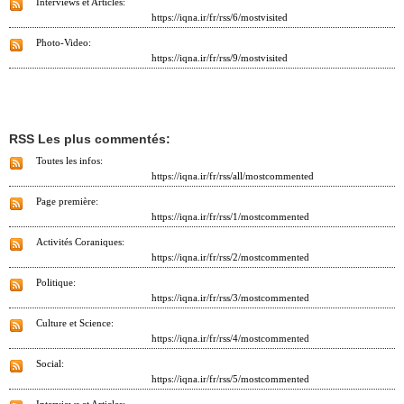
Interviews et Articles:
https://iqna.ir/fr/rss/6/mostvisited
Photo-Video:
https://iqna.ir/fr/rss/9/mostvisited
RSS Les plus commentés:
Toutes les infos:
https://iqna.ir/fr/rss/all/mostcommented
Page première:
https://iqna.ir/fr/rss/1/mostcommented
Activités Coraniques:
https://iqna.ir/fr/rss/2/mostcommented
Politique:
https://iqna.ir/fr/rss/3/mostcommented
Culture et Science:
https://iqna.ir/fr/rss/4/mostcommented
Social:
https://iqna.ir/fr/rss/5/mostcommented