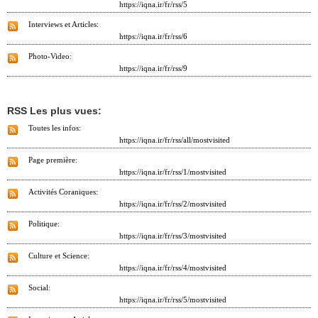
https://iqna.ir/fr/rss/5
Interviews et Articles:
https://iqna.ir/fr/rss/6
Photo-Video:
https://iqna.ir/fr/rss/9
RSS Les plus vues:
Toutes les infos:
https://iqna.ir/fr/rss/all/mostvisited
Page première:
https://iqna.ir/fr/rss/1/mostvisited
Activités Coraniques:
https://iqna.ir/fr/rss/2/mostvisited
Politique:
https://iqna.ir/fr/rss/3/mostvisited
Culture et Science:
https://iqna.ir/fr/rss/4/mostvisited
Social:
https://iqna.ir/fr/rss/5/mostvisited