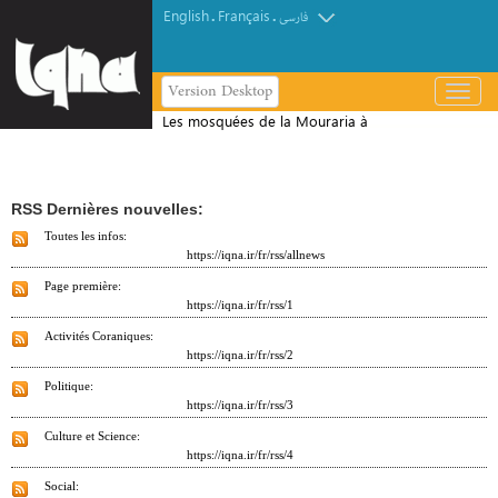
English
Français
.
.
فارسی
Version Desktop
باز
و
Les mosquées de la Mouraria à
بسته
Lisbonne débordent face à l'afflux des
کردن
fidèles
منو
RSS Dernières nouvelles:
Toutes les infos:
https://iqna.ir/fr/rss/allnews
Page première:
https://iqna.ir/fr/rss/1
Activités Coraniques:
https://iqna.ir/fr/rss/2
Politique:
https://iqna.ir/fr/rss/3
Culture et Science:
https://iqna.ir/fr/rss/4
Social: