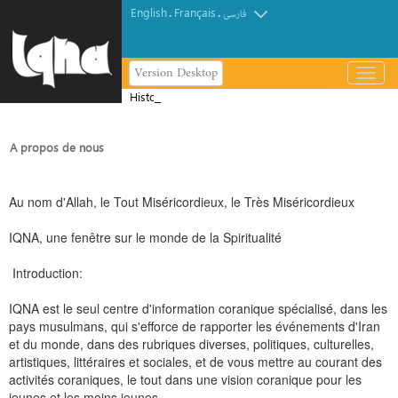
English
Français
.
.
فارسی
Version Desktop
باز
و
Histoire de l'éclairage de la Mosquée
بسته
Al-Haram
کردن
منو
A propos de nous
Au nom d'Allah, le Tout Miséricordieux, le Très Miséricordieux
IQNA, une fenêtre sur le monde de la Spiritualité
Introduction:
IQNA est le seul centre d'information coranique spécialisé, dans les
pays musulmans, qui s'efforce de rapporter les événements d'Iran
et du monde, dans des rubriques diverses, politiques, culturelles,
artistiques, littéraires et sociales, et de vous mettre au courant des
activités coraniques, le tout dans une vision coranique pour les
jeunes et les moins jeunes.