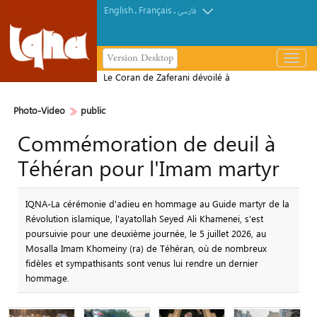
English
Français
.
.
فارسی
Version Desktop
باز
و
Le Coran de Zaferani dévoilé à
بسته
Téhéran
کردن
Photo-Video
public
منو
Commémoration de deuil à
Téhéran pour l'Imam martyr
IQNA-La cérémonie d'adieu en hommage au Guide martyr de la
Révolution islamique, l'ayatollah Seyed Ali Khamenei, s'est
poursuivie pour une deuxième journée, le 5 juillet 2026, au
Mosalla Imam Khomeiny (ra) de Téhéran, où de nombreux
fidèles et sympathisants sont venus lui rendre un dernier
hommage.