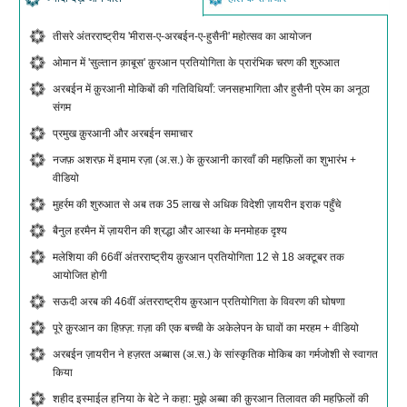
तीसरे अंतरराष्ट्रीय 'मीरास-ए-अरबईन-ए-हुसैनी' महोत्सव का आयोजन
ओमान में 'सुल्तान क़ाबूस' क़ुरआन प्रतियोगिता के प्रारंभिक चरण की शुरुआत
अरबईन में क़ुरआनी मोकिबों की गतिविधियाँ: जनसहभागिता और हुसैनी प्रेम का अनूठा
संगम
प्रमुख क़ुरआनी और अरबईन समाचार
नजफ़ अशरफ़ में इमाम रज़ा (अ.स.) के क़ुरआनी कारवाँ की महफ़िलों का शुभारंभ +
वीडियो
मुहर्रम की शुरुआत से अब तक 35 लाख से अधिक विदेशी ज़ायरीन इराक पहुँचे
बैनुल हरमैन में ज़ायरीन की श्रद्धा और आस्था के मनमोहक दृश्य
मलेशिया की 66वीं अंतरराष्ट्रीय क़ुरआन प्रतियोगिता 12 से 18 अक्टूबर तक
आयोजित होगी
सऊदी अरब की 46वीं अंतरराष्ट्रीय क़ुरआन प्रतियोगिता के विवरण की घोषणा
पूरे क़ुरआन का हिफ़्ज़: ग़ज़ा की एक बच्ची के अकेलेपन के घावों का मरहम + वीडियो
अरबईन ज़ायरीन ने हज़रत अब्बास (अ.स.) के सांस्कृतिक मोकिब का गर्मजोशी से स्वागत
किया
शहीद इस्माईल हनिया के बेटे ने कहा: मुझे अब्बा की क़ुरआन तिलावत की महफ़िलों की