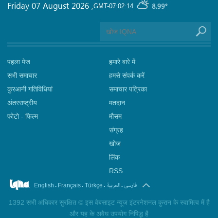
Friday 07 August 2026
,
8.99°
GMT-07:02:14
पहला पेज
हमारे बारे में
सभी समाचार
हमसे संपर्क करें
कुरआनी गतिविधियां
समाचार पत्रिका
अंतरराष्ट्रीय
मतदान
फोटो - फिल्म
मौसम
संग्रह
खोज
लिंक
RSS
.
.
.
.
فارسی
العربیة
English
Français
Türkçe
1392 सभी अधिकार सुरक्षित © इस वेबसाइट न्यूज इंटरनेशनल कुरान के स्वामित्व में है
और यह के अवैध उपयोग निषिद्ध है