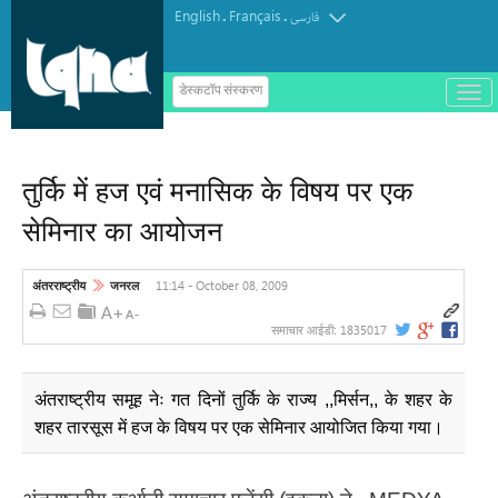
English
Français
.
.
فارسی
ب
डेस्कटॉप संस्करण
ا
ز
و
ب
س
तुर्कि में हज एवं मनासिक के विषय पर एक
ت
ه
सेमिनार का आयोजन
ک
ر
د
ن
11:14 - October 08, 2009
अंतरराष्ट्रीय
जनरल
م
ن
و
1835017
समाचार आईडी:
अंतराष्ट्रीय समूह नेः गत दिनों तुर्कि के राज्य ,,मिर्सन,, के शहर के
शहर तारसूस में हज के विषय पर एक सेमिनार आयोजित किया गया।