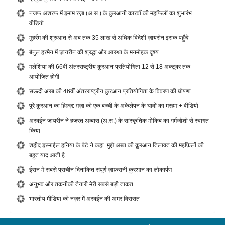
नजफ़ अशरफ़ में इमाम रज़ा (अ.स.) के क़ुरआनी कारवाँ की महफ़िलों का शुभारंभ +
वीडियो
मुहर्रम की शुरुआत से अब तक 35 लाख से अधिक विदेशी ज़ायरीन इराक पहुँचे
बैनुल हरमैन में ज़ायरीन की श्रद्धा और आस्था के मनमोहक दृश्य
मलेशिया की 66वीं अंतरराष्ट्रीय क़ुरआन प्रतियोगिता 12 से 18 अक्टूबर तक
आयोजित होगी
सऊदी अरब की 46वीं अंतरराष्ट्रीय क़ुरआन प्रतियोगिता के विवरण की घोषणा
पूरे क़ुरआन का हिफ़्ज़: ग़ज़ा की एक बच्ची के अकेलेपन के घावों का मरहम + वीडियो
अरबईन ज़ायरीन ने हज़रत अब्बास (अ.स.) के सांस्कृतिक मोकिब का गर्मजोशी से स्वागत
किया
शहीद इस्माईल हनिया के बेटे ने कहा: मुझे अब्बा की क़ुरआन तिलावत की महफ़िलों की
बहुत याद आती है
ईरान में सबसे प्राचीन दिनांकित संपूर्ण ज़ाफ़रानी क़ुरआन का लोकार्पण
अनुभव और तकनीकी तैयारी मेरी सबसे बड़ी ताकत
भारतीय मीडिया की नज़र में अरबईन की अमर विरासत