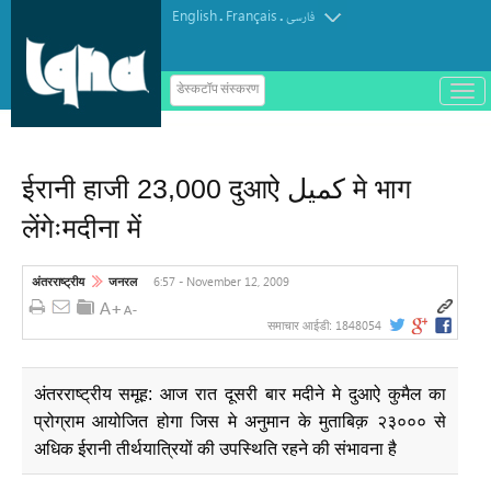
English
Français
.
.
فارسی
ب
डेस्कटॉप संस्करण
ا
ز
و
ب
س
ईरानी हाजी 23,000 दुआऐ كميل मे भाग
ت
ه
लेंगेःमदीना में
ک
ر
د
ن
6:57 - November 12, 2009
अंतरराष्ट्रीय
जनरल
م
ن
و
1848054
समाचार आईडी:
अंतरराष्ट्रीय समूह: आज रात दूसरी बार मदीने मे दुआऐ कुमैल का
प्रोग्राम आयोजित होगा जिस मे अनुमान के मुताबिक़ २३००० से
अधिक ईरानी तीर्थयात्रियों की उपस्थिति रहने की संभावना है