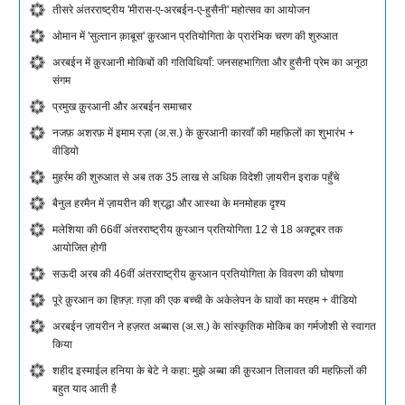
तीसरे अंतरराष्ट्रीय 'मीरास-ए-अरबईन-ए-हुसैनी' महोत्सव का आयोजन
ओमान में 'सुल्तान क़ाबूस' क़ुरआन प्रतियोगिता के प्रारंभिक चरण की शुरुआत
अरबईन में क़ुरआनी मोकिबों की गतिविधियाँ: जनसहभागिता और हुसैनी प्रेम का अनूठा
संगम
प्रमुख क़ुरआनी और अरबईन समाचार
नजफ़ अशरफ़ में इमाम रज़ा (अ.स.) के क़ुरआनी कारवाँ की महफ़िलों का शुभारंभ +
वीडियो
मुहर्रम की शुरुआत से अब तक 35 लाख से अधिक विदेशी ज़ायरीन इराक पहुँचे
बैनुल हरमैन में ज़ायरीन की श्रद्धा और आस्था के मनमोहक दृश्य
मलेशिया की 66वीं अंतरराष्ट्रीय क़ुरआन प्रतियोगिता 12 से 18 अक्टूबर तक
आयोजित होगी
सऊदी अरब की 46वीं अंतरराष्ट्रीय क़ुरआन प्रतियोगिता के विवरण की घोषणा
पूरे क़ुरआन का हिफ़्ज़: ग़ज़ा की एक बच्ची के अकेलेपन के घावों का मरहम + वीडियो
अरबईन ज़ायरीन ने हज़रत अब्बास (अ.स.) के सांस्कृतिक मोकिब का गर्मजोशी से स्वागत
किया
शहीद इस्माईल हनिया के बेटे ने कहा: मुझे अब्बा की क़ुरआन तिलावत की महफ़िलों की
बहुत याद आती है