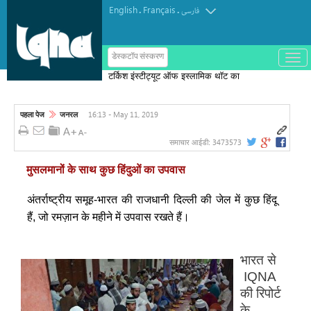
English
Français
.
.
فارسی
ب
डेस्कटॉप संस्करण
ا
टर्किश इंस्टीट्यूट ऑफ इस्लामिक थॉट का
ز
و
पुरस्कार मोरक्को के एक विचारक को दिया गया
ب
س
16:13 - May 11, 2019
पहला पेज
जनरल
ت
ه
ک
3473573
समाचार आईडी:
ر
د
मुसलमानों के साथ कुछ हिंदुओं का उपवास
ن
م
ن
अंतर्राष्ट्रीय समूह-भारत की राजधानी दिल्ली की जेल में कुछ हिंदू
و
हैं, जो रमज़ान के महीने में उपवास रखते हैं।
भारत से
IQNA
की रिपोर्ट
के