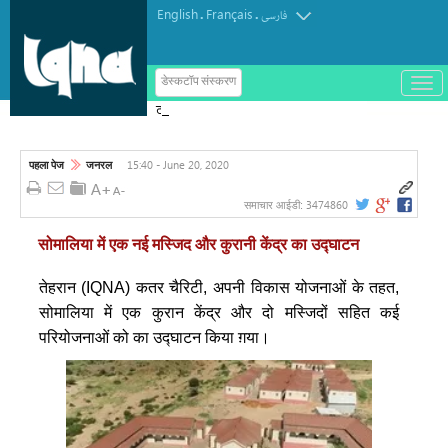
English
Français
.
.
فارسی
ب
डेस्कटॉप संस्करण
ا
टर्किश इंस्टीट्यूट ऑफ इस्लामिक थॉट का
ز
و
पुरस्कार मोरक्को के एक विचारक को दिया गया
ب
س
15:40 - June 20, 2020
पहला पेज
जनरल
ت
ه
ک
3474860
समाचार आईडी:
ر
د
सोमालिया में एक नई मस्जिद और कुरानी केंद्र का उद्घाटन
ن
م
ن
तेहरान (IQNA) कतर चैरिटी, अपनी विकास योजनाओं के तहत,
و
सोमालिया में एक कुरान केंद्र और दो मस्जिदों सहित कई
परियोजनाओं को का उद्घाटन किया ग़या।