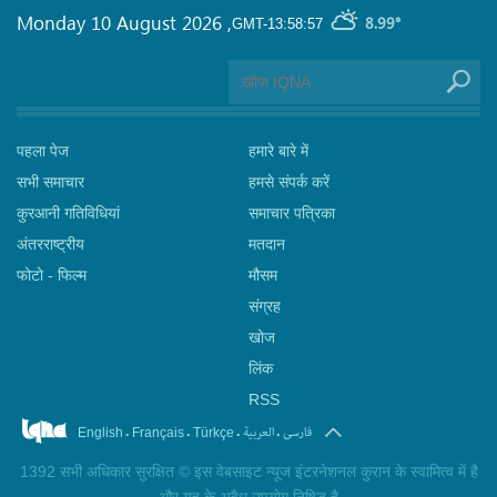
Monday 10 August 2026
,
8.99°
GMT-13:58:57
पहला पेज
हमारे बारे में
सभी समाचार
हमसे संपर्क करें
कुरआनी गतिविधियां
समाचार पत्रिका
अंतरराष्ट्रीय
मतदान
फोटो - फिल्म
मौसम
संग्रह
खोज
लिंक
RSS
.
.
.
.
فارسی
العربیة
English
Français
Türkçe
1392 सभी अधिकार सुरक्षित © इस वेबसाइट न्यूज इंटरनेशनल कुरान के स्वामित्व में है
और यह के अवैध उपयोग निषिद्ध है