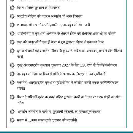
विषय: पवित्र क़ुरआन की व्यापकता
भारतीय मीडिया की नज़र में अरबईन की अमर विरासत
शलमचेह सीमा पर 24 घंटे ज़ायरीन-ए-अरबईन की सेवा जारी
ंडोनेशिया में क़ुरआनी अध्ययन के क्षेत्र में ईरान की शैक्षणिक क्षमताओं का परिचय
ग़ज़ा की छात्राओं ने एक ही बैठक में पूरा क़ुरआन हिफ़्ज़ से मुकम्मल किया
इराक में सबसे बड़े अरबईन मौकिब के क़ुरआनी संदेश का अनावरण, तस्वीरें और वीडियो
जारी
दुबई अंतरराष्ट्रीय क़ुरआन पुरस्कार 2027 के लिए 120 देशों से रिकॉर्ड पंजीकरण
अरबईन की ज़ियारत विश्व में शांति के प्रसार के लिए एकता का प्रतीक है
स्कोपिये अंतरराष्ट्रीय क़ुरआन प्रतियोगिता में कोसोवो सबसे सफल प्रतिनिधिमंडल
घोषित
मिस्र के पश्चिमी प्रांत के सबसे वरिष्ठ क़ुरआन क़ारी के निधन पर वक्फ़ मंत्री का शोक
संदेश
अरबईन ज़ायरीन के मार्ग पर ‘क़ुरआनी स्टेशनो, का उत्साहपूर्ण स्वागत
मक्का में 1,000 साल पुराने कुरआन की प्रदर्शनी