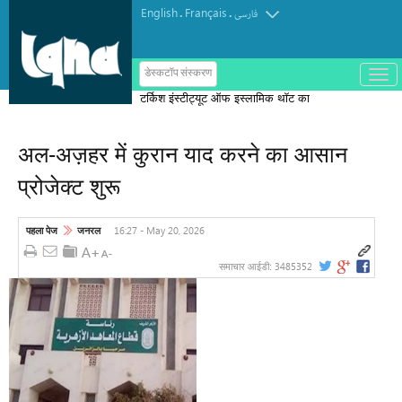
English
Français
.
.
فارسی
ب
डेस्कटॉप संस्करण
ا
टर्किश इंस्टीट्यूट ऑफ इस्लामिक थॉट का
ز
و
पुरस्कार मोरक्को के एक विचारक को दिया गया
ب
س
अल-अज़हर में कुरान याद करने का आसान
ت
ه
प्रोजेक्ट शुरू
ک
ر
د
ن
16:27 - May 20, 2026
पहला पेज
जनरल
م
ن
و
3485352
समाचार आईडी: