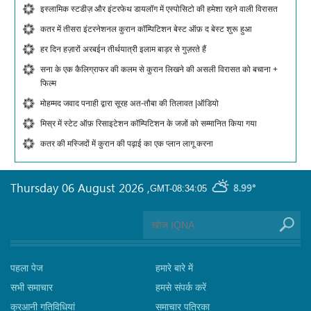
इस्लामिक स्टडीज़ और इंटरफेथ डायलॉग में एस्पोसिटो की हमेशा रहने वाली विरासत
कतर में तीसरा इंटरनेशनल कुरान कॉम्पिटिशन बेस्ट ऑफ़ द बेस्ट शुरू हुआ
हर दिन हज़ारों अरबईन तीर्थयात्री इलाम बाड़र से गुज़रते हैं
सना के एक कैलिग्राफर की कलम से कुरान लिखने की असली विरासत को बचाना +
फिल्म
मोहम्मद जवाद पनाही द्वारा सूरह अत-तौबा की तिलावत |ऑडियो
मिस्र में स्टेट ऑफ़ रिसाइटेशन कॉम्पिटिशन के जजों को सम्मानित किया गया
कतर की मस्जिदों में कुरान की पढ़ाई का एक प्लान लागू करना
Thursday 06 August 2026
,
8.99°
GMT-08:34:05
पहला पेज
हमारे बारे में
सभी समाचार
हमसे संपर्क करें
कुरआनी गतिविधियां
समाचार पत्रिका