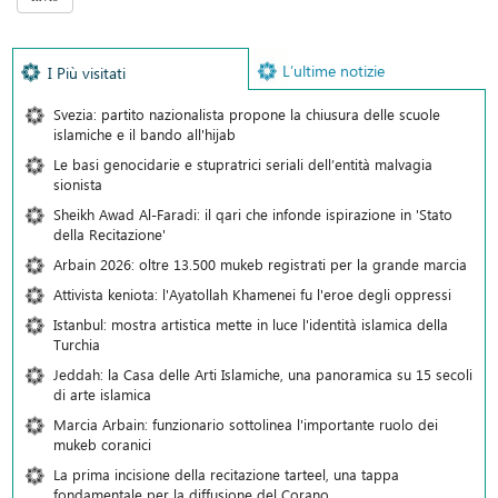
L’ultime notizie
I Più visitati
Svezia: partito nazionalista propone la chiusura delle scuole
islamiche e il bando all'hijab
Le basi genocidarie e stupratrici seriali dell’entità malvagia
sionista
Sheikh Awad Al-Faradi: il qari che infonde ispirazione in 'Stato
della Recitazione'
Arbain 2026: oltre 13.500 mukeb registrati per la grande marcia
Attivista keniota: l'Ayatollah Khamenei fu l'eroe degli oppressi
Istanbul: mostra artistica mette in luce l'identità islamica della
Turchia
Jeddah: la Casa delle Arti Islamiche, una panoramica su 15 secoli
di arte islamica
Marcia Arbain: funzionario sottolinea l'importante ruolo dei
mukeb coranici
La prima incisione della recitazione tarteel, una tappa
fondamentale per la diffusione del Corano