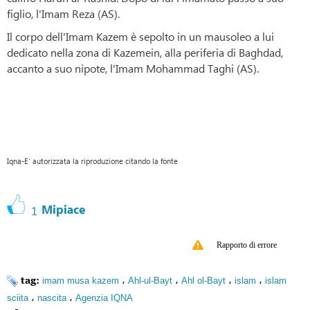
figlio, l'Imam Reza (AS).
Il corpo dell'Imam Kazem è sepolto in un mausoleo a lui
dedicato nella zona di Kazemein, alla periferia di Baghdad,
accanto a suo nipote, l'Imam Mohammad Taghi (AS).
Iqna-E' autorizzata la riproduzione citando la fonte
Mipiace
1
Rapporto di errore
tag:
،
،
،
،
imam musa kazem
Ahl-ul-Bayt
Ahl ol-Bayt
islam
islam
،
،
sciita
nascita
Agenzia IQNA