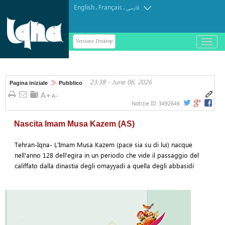
English
Français
.
.
فارسی
Versione Desktop
باز
و
بسته
کردن
23:38 - June 06, 2026
منو
Pagina iniziale
Pubblico
Notizie ID:
3492646
Nascita Imam Musa Kazem (AS)
Tehran-Iqna- L'Imam Musa Kazem (pace sia su di lui) nacque
nell'anno 128 dell'egira in un periodo che vide il passaggio del
califfato dalla dinastia degli omayyadi a quella degli abbasidi