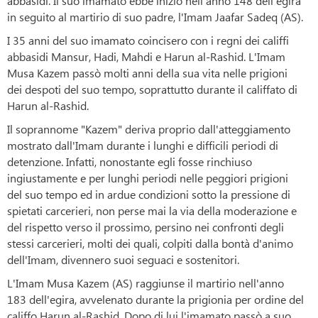
abbasidi. Il suo imamato ebbe inizio nell'anno 148 dell'egira
in seguito al martirio di suo padre, l'Imam Jaafar Sadeq (AS).
I 35 anni del suo imamato coincisero con i regni dei califfi
abbasidi Mansur, Hadi, Mahdi e Harun al-Rashid. L'Imam
Musa Kazem passò molti anni della sua vita nelle prigioni
dei despoti del suo tempo, soprattutto durante il califfato di
Harun al-Rashid.
Il soprannome "Kazem" deriva proprio dall'atteggiamento
mostrato dall'Imam durante i lunghi e difficili periodi di
detenzione. Infatti, nonostante egli fosse rinchiuso
ingiustamente e per lunghi periodi nelle peggiori prigioni
del suo tempo ed in ardue condizioni sotto la pressione di
spietati carcerieri, non perse mai la via della moderazione e
del rispetto verso il prossimo, persino nei confronti degli
stessi carcerieri, molti dei quali, colpiti dalla bontà d'animo
dell'Imam, divennero suoi seguaci e sostenitori.
L'Imam Musa Kazem (AS) raggiunse il martirio nell'anno
183 dell'egira, avvelenato durante la prigionia per ordine del
califfo Harun al-Rashid. Dopo di lui l'imamato passò a suo