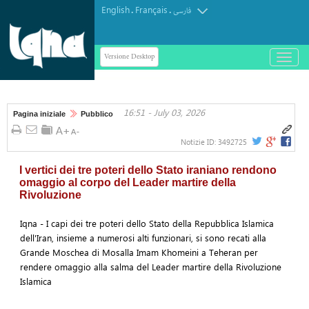
English
Français
.
.
فارسی
Versione Desktop
باز
و
بسته
کردن
16:51 - July 03, 2026
منو
Pagina iniziale
Pubblico
Notizie ID:
3492725
I vertici dei tre poteri dello Stato iraniano rendono
omaggio al corpo del Leader martire della
Rivoluzione
Iqna - I capi dei tre poteri dello Stato della Repubblica Islamica
dell'Iran, insieme a numerosi alti funzionari, si sono recati alla
Grande Moschea di Mosalla Imam Khomeini a Teheran per
rendere omaggio alla salma del Leader martire della Rivoluzione
Islamica