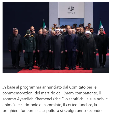
In base al programma annunciato dal Comitato per le
commemorazioni del martirio dell'Imam combattente, il
sommo Ayatollah Khamenei (che Dio santifichi la sua nobile
anima), le cerimonie di commiato, il corteo funebre, la
preghiera funebre e la sepoltura si svolgeranno secondo il