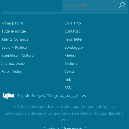
Prima pagina
Chi siamo
Tutte le notizie
Contattaci
Attività Coranica
news letter
Socio – Politico
Sondaggio
Scientifico - Culturali
Meteo
Internazionale
Archivio
Foto - Video
Cerca
Link
RSS
English
Français
Türkçe
.
.
.
.
فارسی
العربیة
©
Tutti i contenuti di questo sito appartengono all'Agenzia
internazionale del Sacro Corano(Iqna),ed è vietato l'utilizzo illegale di
essi.
Avviata da :
" Iransamaneh "