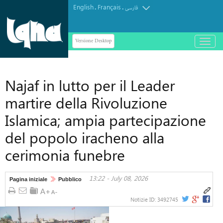
English
Français
.
.
فارسی
Versione Desktop
باز
و
بسته
کردن
Najaf in lutto per il Leader
منو
martire della Rivoluzione
Islamica; ampia partecipazione
del popolo iracheno alla
cerimonia funebre
13:22 - July 08, 2026
Pagina iniziale
Pubblico
Notizie ID:
3492745