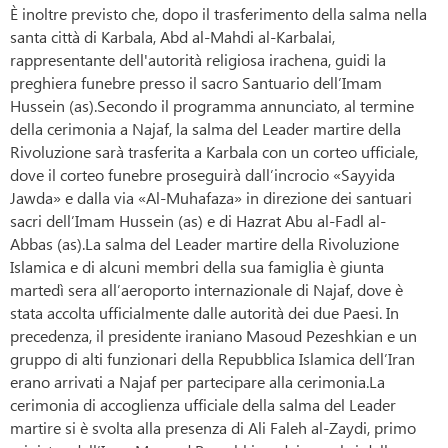
È inoltre previsto che, dopo il trasferimento della salma nella
santa città di Karbala, Abd al-Mahdi al-Karbalai,
rappresentante dell'autorità religiosa irachena, guidi la
preghiera funebre presso il sacro Santuario dell’Imam
Hussein (as).Secondo il programma annunciato, al termine
della cerimonia a Najaf, la salma del Leader martire della
Rivoluzione sarà trasferita a Karbala con un corteo ufficiale,
dove il corteo funebre proseguirà dall’incrocio «Sayyida
Jawda» e dalla via «Al-Muhafaza» in direzione dei santuari
sacri dell’Imam Hussein (as) e di Hazrat Abu al-Fadl al-
Abbas (as).La salma del Leader martire della Rivoluzione
Islamica e di alcuni membri della sua famiglia è giunta
martedì sera all’aeroporto internazionale di Najaf, dove è
stata accolta ufficialmente dalle autorità dei due Paesi. In
precedenza, il presidente iraniano Masoud Pezeshkian e un
gruppo di alti funzionari della Repubblica Islamica dell’Iran
erano arrivati a Najaf per partecipare alla cerimonia.La
cerimonia di accoglienza ufficiale della salma del Leader
martire si è svolta alla presenza di Ali Faleh al-Zaydi, primo