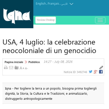
English
Français
.
.
فارسی
Versione Desktop
باز
و
بسته
کردن
USA, 4 luglio: la celebrazione
منو
neocoloniale di un genocidio
14:27 - July 08, 2026
Pagina iniziale
Pubblico
Notizie ID:
3492746
Iqna - Per togliere la terra a un popolo, bisogna prima togliergli
dignità, la Storia, la Cultura e le Tradizioni, e animalizzarlo,
distruggerlo antropologicamente