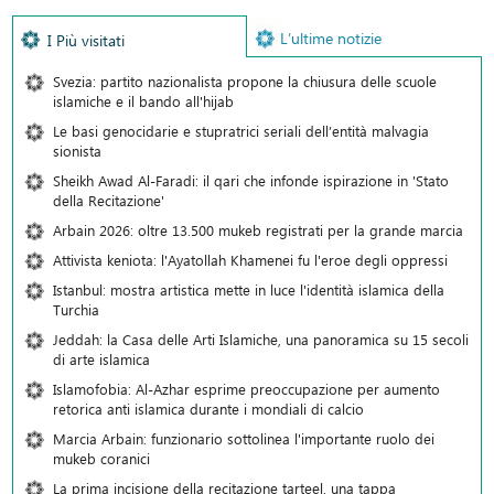
L’ultime notizie
I Più visitati
Svezia: partito nazionalista propone la chiusura delle scuole
islamiche e il bando all'hijab
Le basi genocidarie e stupratrici seriali dell’entità malvagia
sionista
Sheikh Awad Al-Faradi: il qari che infonde ispirazione in 'Stato
della Recitazione'
Arbain 2026: oltre 13.500 mukeb registrati per la grande marcia
Attivista keniota: l'Ayatollah Khamenei fu l'eroe degli oppressi
Istanbul: mostra artistica mette in luce l'identità islamica della
Turchia
Jeddah: la Casa delle Arti Islamiche, una panoramica su 15 secoli
di arte islamica
Islamofobia: Al-Azhar esprime preoccupazione per aumento
retorica anti islamica durante i mondiali di calcio
Marcia Arbain: funzionario sottolinea l'importante ruolo dei
mukeb coranici
La prima incisione della recitazione tarteel, una tappa