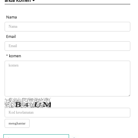
anda Komen
Nama
Email
* komen