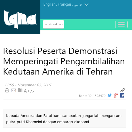
English
Français
.
.
فارسی
versi desktop
باز
و
بسته
کردن
Resolusi Peserta Demonstrasi
منو
Memperingati Pengambilalihan
Kedutaan Amerika di Tehran
11:56 - November 05, 2007
Berita ID:
1598479
Kepada Amerika dan Barat kami sampaikan: janganlah mengancam
putra-putri Khomeini dengan embargo ekonomi