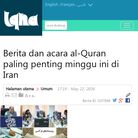
English
Français
.
.
فارسی
versi desktop
باز
و
بسته
کردن
Berita dan acara al-Quran
منو
paling penting minggu ini di
Iran
Halaman utama
Umum
17:19 - May 22, 2026
Berita ID:
3107898