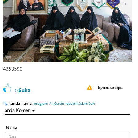
4353590
laporan kesilapan
0
Suka
tanda nama:
program
Al-Quran
republik Islam Iran
anda Komen
Nama