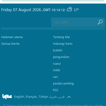
Friday 07 August 2026
,
GMT-10:14:12
17°
Halaman utama
Tentang kita
Semua berita
Hubungi Kami
buletin
pengundian
cuaca
Arkib
cari
pautan penting
RSS
English
Français
Türkçe
.
.
.
.
فارسی
العربیة
©
Semua hak harta industri dan intelektual dari laman web ini adalah