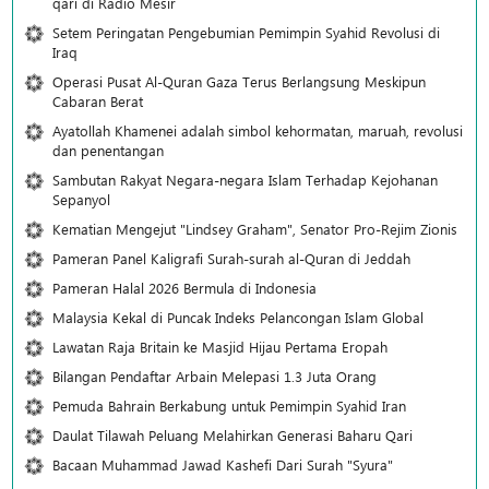
qari di Radio Mesir
Setem Peringatan Pengebumian Pemimpin Syahid Revolusi di
Iraq
Operasi Pusat Al-Quran Gaza Terus Berlangsung Meskipun
Cabaran Berat
Ayatollah Khamenei adalah simbol kehormatan, maruah, revolusi
dan penentangan
Sambutan Rakyat Negara-negara Islam Terhadap Kejohanan
Sepanyol
Kematian Mengejut "Lindsey Graham", Senator Pro-Rejim Zionis
Pameran Panel Kaligrafi Surah-surah al-Quran di Jeddah
Pameran Halal 2026 Bermula di Indonesia
Malaysia Kekal di Puncak Indeks Pelancongan Islam Global
Lawatan Raja Britain ke Masjid Hijau Pertama Eropah
Bilangan Pendaftar Arbain Melepasi 1.3 Juta Orang
Pemuda Bahrain Berkabung untuk Pemimpin Syahid Iran
Daulat Tilawah Peluang Melahirkan Generasi Baharu Qari
Bacaan Muhammad Jawad Kashefi Dari Surah "Syura"